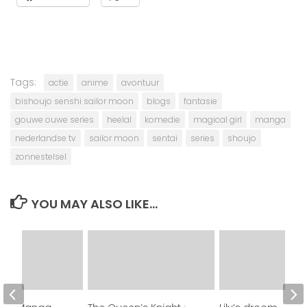
Tags:
actie
anime
avontuur
bishoujo senshi sailor moon
blogs
fantasie
gouwe ouwe series
heelal
komedie
magical girl
manga
nederlandse tv
sailor moon
sentai
series
shoujo
zonnestelsel
YOU MAY ALSO LIKE...