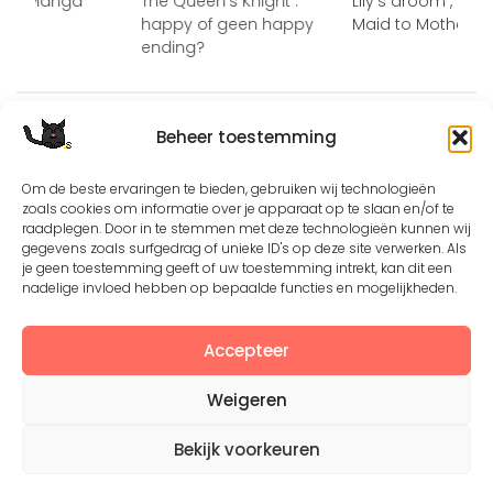
 op Manga
The Queen’s Knight :
Lily’s droom , Fro
happy of geen happy
Maid to Mother
ending?
Beheer toestemming
Om de beste ervaringen te bieden, gebruiken wij technologieën
zoals cookies om informatie over je apparaat op te slaan en/of te
raadplegen. Door in te stemmen met deze technologieën kunnen wij
Except where otherwise noted, the content by
©Silerna
gegevens zoals surfgedrag of unieke ID's op deze site verwerken. Als
is licensed under a
Creative Commons Attribution-
je geen toestemming geeft of uw toestemming intrekt, kan dit een
NonCommercial-ShareAlike 4.0 International
License.
nadelige invloed hebben op bepaalde functies en mogelijkheden.
Accepteer
View on Instagram
Weigeren
Bekijk voorkeuren