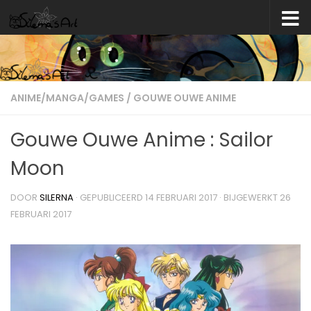
Skip to content
ANIME/MANGA/GAMES
/
GOUWE OUWE ANIME
Gouwe Ouwe Anime : Sailor
Moon
DOOR
SILERNA
· GEPUBLICEERD
14 FEBRUARI 2017
· BIJGEWERKT
26
FEBRUARI 2017