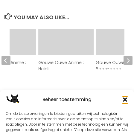
YOU MAY ALSO LIKE...
uwe Anime :
Gouwe Ouwe Anime :
Gouwe Ouwe Anim
Heidi
Bobo-bobo
Beheer toestemming
Om de beste ervaringen te bieden, gebruiken wij technologieën
zoals cookies om informatie over je apparaat op te slaan en/of te
raadplegen. Door in te stemmen met deze technologieën kunnen wij
gegevens zoals surfgedrag of unieke ID's op deze site verwerken. Als