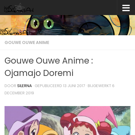
Skip to content
GOUWE OUWE ANIME
Gouwe Ouwe Anime :
Ojamajo Doremi
DOOR
SILERNA
· GEPUBLICEERD
13 JUNI 2017
· BIJGEWERKT
6
DECEMBER 2019