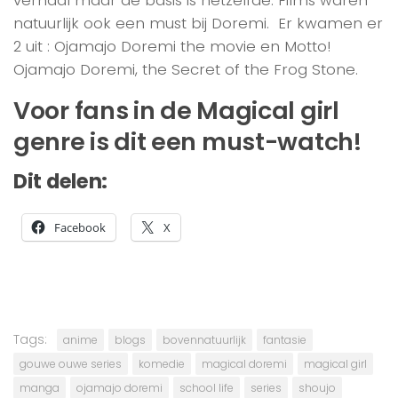
natuurlijk ook een must bij Doremi. Er kwamen er
2 uit : Ojamajo Doremi the movie en Motto!
Ojamajo Doremi, the Secret of the Frog Stone.
Voor fans in de Magical girl
genre is dit een must-watch!
Dit delen:
Facebook
X
Tags:
anime
blogs
bovennatuurlijk
fantasie
gouwe ouwe series
komedie
magical doremi
magical girl
manga
ojamajo doremi
school life
series
shoujo