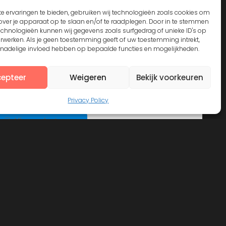
e ervaringen te bieden, gebruiken wij technologieën zoals cookies om
over je apparaat op te slaan en/of te raadplegen. Door in te stemmen
echnologieën kunnen wij gegevens zoals surfgedrag of unieke ID's op
erwerken. Als je geen toestemming geeft of uw toestemming intrekt,
n nadelige invloed hebben op bepaalde functies en mogelijkheden.
epteer
Weigeren
Bekijk voorkeuren
Privacy Policy
View on Instagram