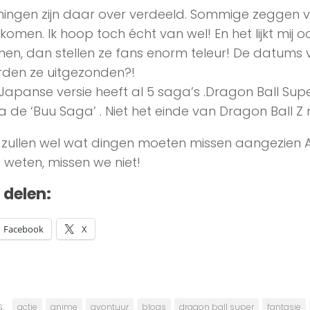
ingen zijn daar over verdeeld. Sommige zeggen v
 komen. Ik hoop toch écht van wel! En het lijkt mij o
en, dan stellen ze fans enorm teleur! De datums v
den ze uitgezonden?!
Japanse versie heeft al 5 saga’s .Dragon Ball Sup
na de ‘Buu Saga’ . Niet het einde van Dragon Ball Z
zullen wel wat dingen moeten missen aangezien A
t weten, missen we niet!
t delen:
Facebook
X
:
actie
anime
avontuur
blogs
dragon ball super
fantasie