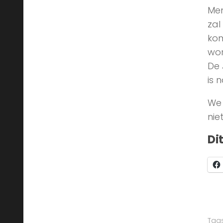
Men
zal
kom
wor
De 
is 
We 
nie
Di
Tags