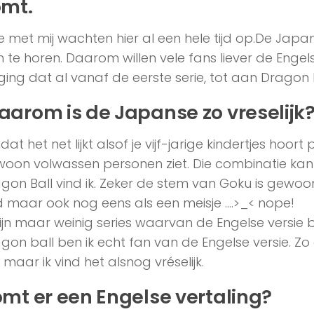
mt.
e met mij wachten hier al een hele tijd op.De Japa
 te horen. Daarom willen vele fans liever de Engels
ging dat al vanaf de eerste serie, tot aan Dragon B
arom is de Japanse zo vreselijk
at het net lijkt alsof je vijf-jarige kindertjes hoort
oon volwassen personen ziet. Die combinatie kan ge
gon Ball vind ik. Zeker de stem van Goku is gewoon té
d maar ook nog eens als een meisje ….>_< nope!
zijn maar weinig series waarvan de Engelse versie b
gon ball ben ik echt fan van de Engelse versie. Zo 
 maar ik vind het alsnog vréselijk.
mt er een Engelse vertaling?