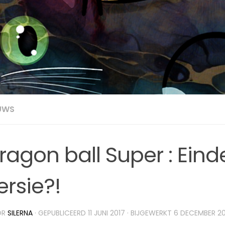
UWS
ragon ball Super : Eind
ersie?!
OR
SILERNA
· GEPUBLICEERD
11 JUNI 2017
· BIJGEWERKT
6 DECEMBER 20