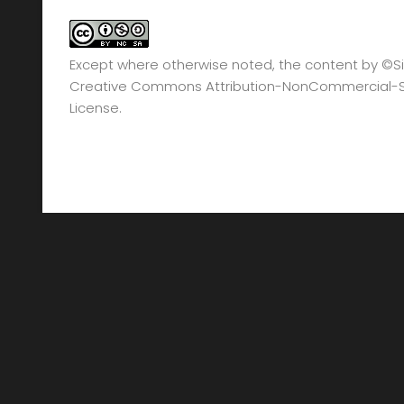
Except where otherwise noted, the content by
©Si
Creative Commons Attribution-NonCommercial-Sha
License.
©2008 - 2026. All Rights Reserved. Protected by 
Mogelijk gemaakt door
- Designed with
Hueman Pro