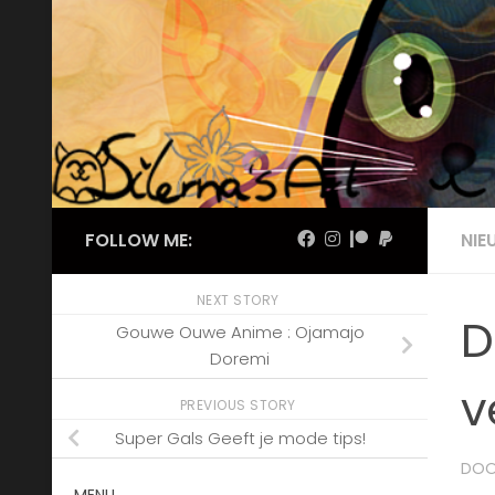
Skip to content
FOLLOW ME:
NIE
NEXT STORY
D
Gouwe Ouwe Anime : Ojamajo
Doremi
v
PREVIOUS STORY
Super Gals Geeft je mode tips!
DO