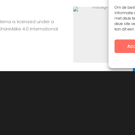
Om de best
informatie 
met deze t
lerna
is licensed under a
deze site v
reAlike 4.0 International
kan dit ee
Acc
Contact
F.A.Q.
Privacy Policy
Creative Common license 3.0