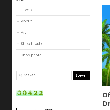
MENU
Home
About
Art
Shop brushes
Shop prints
Zoeken
naar:
Of
Dr