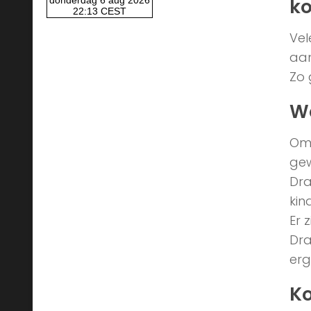
ko
Vel
aan
Zo 
Wa
Omd
gew
Dra
kin
Er 
Dra
erg
Ko