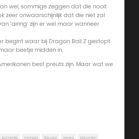
an wel, sommige zeggen dat die nooit
ok zeer onwaarschijnlijk dat die niet zal
an ‘airing’ zijn er wel maar wanneer
er begint waar bij Dragon Ball Z gestopt
 maar beetje midden in.
merikanen best preuts zijn. Maar wat we
komedie
manga
Nieuws
series
shounen