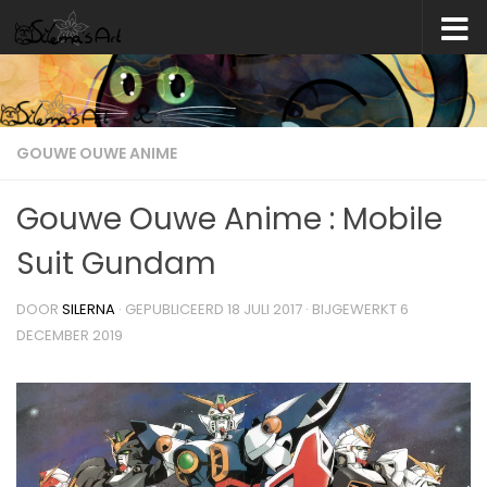
Skip to content
GOUWE OUWE ANIME
Gouwe Ouwe Anime : Mobile
Suit Gundam
DOOR
SILERNA
· GEPUBLICEERD
18 JULI 2017
· BIJGEWERKT
6
DECEMBER 2019