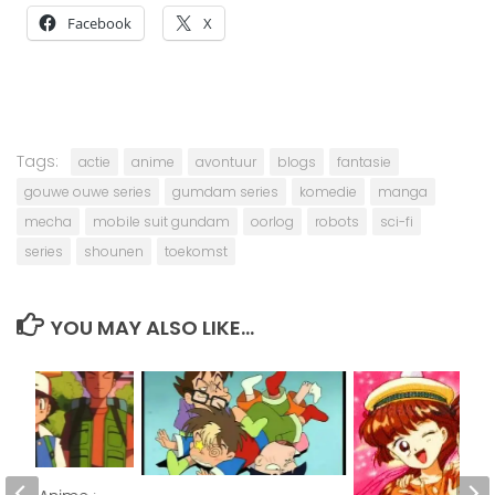
Facebook
X
Tags:
actie
anime
avontuur
blogs
fantasie
gouwe ouwe series
gumdam series
komedie
manga
mecha
mobile suit gundam
oorlog
robots
sci-fi
series
shounen
toekomst
YOU MAY ALSO LIKE...