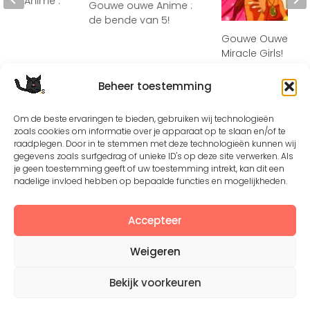
uwe Anime :
Gouwe ouwe Anime :
n
de bende van 5!
Gouwe Ouwe Anim
Miracle Girls!
Beheer toestemming
Om de beste ervaringen te bieden, gebruiken wij technologieën
zoals cookies om informatie over je apparaat op te slaan en/of te
raadplegen. Door in te stemmen met deze technologieën kunnen wij
gegevens zoals surfgedrag of unieke ID's op deze site verwerken. Als
je geen toestemming geeft of uw toestemming intrekt, kan dit een
Except where otherwise noted, the content by
©Silerna
nadelige invloed hebben op bepaalde functies en mogelijkheden.
is licensed under a
Creative Commons Attribution-
NonCommercial-ShareAlike 4.0 International
License.
Accepteer
Weigeren
View on Instagram
Bekijk voorkeuren