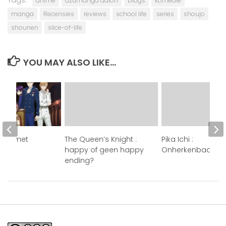
Tags:
anime
azumanga daioh
blogs
komedie
manga
Recensies
reviews
school life
series
shoujo
shounen
slice-of-life
YOU MAY ALSO LIKE...
doen met
The Queen’s Knight :
Pika Ichi :
happy of geen happy
Onherkenbaar!
ending?