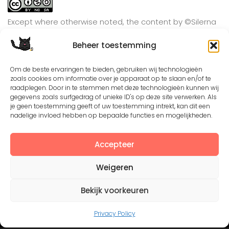
Except where otherwise noted, the content by
©Silerna
is licensed under a
Creative Commons Attribution-
Beheer toestemming
NonCommercial-ShareAlike 4.0 International
License.
Om de beste ervaringen te bieden, gebruiken wij technologieën
zoals cookies om informatie over je apparaat op te slaan en/of te
raadplegen. Door in te stemmen met deze technologieën kunnen wij
View on Instagram
gegevens zoals surfgedrag of unieke ID's op deze site verwerken. Als
je geen toestemming geeft of uw toestemming intrekt, kan dit een
nadelige invloed hebben op bepaalde functies en mogelijkheden.
Accepteer
Weigeren
Bekijk voorkeuren
©2008 - 2026. All Rights Reserved. Protected by
Creative Common license 3.0
Privacy Policy
Mogelijk gemaakt door
- Designed with
Hueman Pro