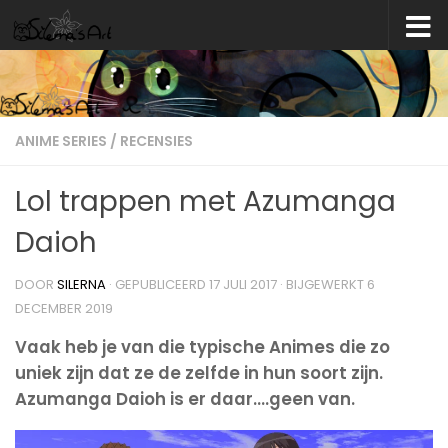
Skip to content
ANIME SERIES
/
RECENSIES
Lol trappen met Azumanga
Daioh
DOOR
SILERNA
· GEPUBLICEERD
17 JULI 2017
· BIJGEWERKT
6
DECEMBER 2019
Vaak heb je van die typische Animes die zo
uniek zijn dat ze de zelfde in hun soort zijn.
Azumanga Daioh is er daar….geen van.