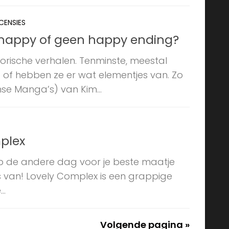
CENSIES
: happy of geen happy ending?
torische verhalen. Tenminste, meestal
je of hebben ze er wat elementjes van. Zo
e Manga’s) van Kim...
mplex
s op de andere dag voor je beste maatje
es van! Lovely Complex is een grappige
..
Volgende pagina »