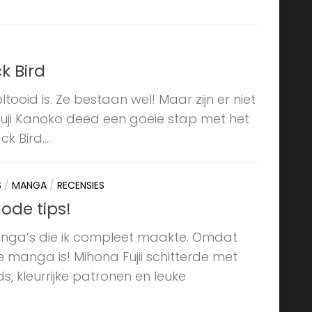
k Bird
ooid is. Ze bestaan wel! Maar zijn er niet
ouji Kanoko deed een goeie stap met het
 Bird....
S
/
MANGA
/
RECENSIES
ode tips!
manga’s die ik compleet maakte. Omdat
manga is! Mihona Fujii schitterde met
 kleurrijke patronen en leuke