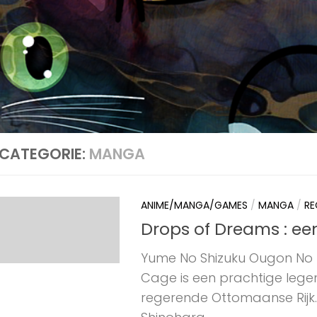
CATEGORIE:
MANGA
ANIME/MANGA/GAMES
/
MANGA
/
RE
Drops of Dreams : ee
Yume No Shizuku Ougon No 
Cage is een prachtige lege
regerende Ottomaanse Rijk.