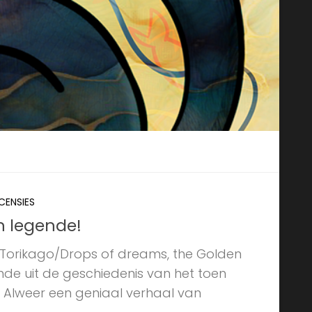
CENSIES
n legende!
Torikago/Drops of dreams, the Golden
nde uit de geschiedenis van het toen
 Alweer een geniaal verhaal van