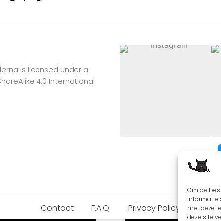
lerna
is licensed under a
reAlike 4.0 International
Om de best
informatie 
Contact
F.A.Q.
Privacy Policy
met deze t
deze site v