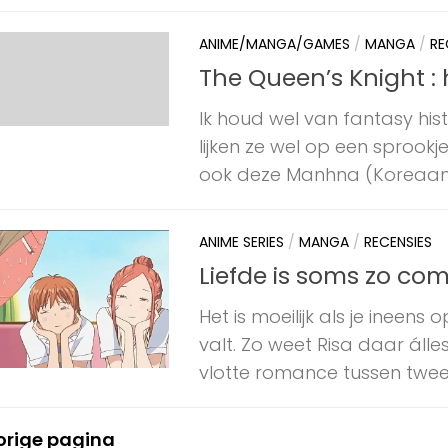
ANIME/MANGA/GAMES
/
MANGA
/
RE
The Queen’s Knight 
Ik houd wel van fantasy his
lijken ze wel op een sprook
ook deze Manhna (Koreaans
ANIME SERIES
/
MANGA
/
RECENSIES
Liefde is soms zo co
Het is moeilijk als je ineen
valt. Zo weet Risa daar áll
vlotte romance tussen twee.
orige pagina