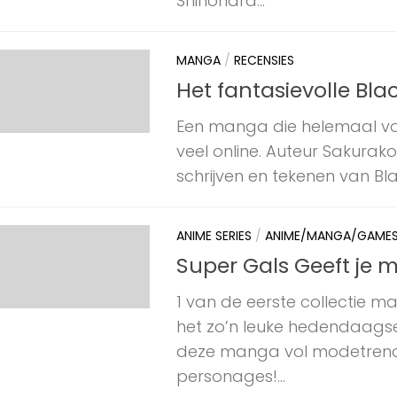
Shinohara...
MANGA
/
RECENSIES
Het fantasievolle Blac
Een manga die helemaal volt
veel online. Auteur Sakurak
schrijven en tekenen van Black
ANIME SERIES
/
ANIME/MANGA/GAME
Super Gals Geeft je m
1 van de eerste collectie 
het zo’n leuke hedendaagse 
deze manga vol modetrends,
personages!...