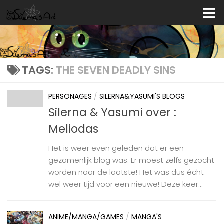
Skip to content
TAGS:
THE SEVEN DEADLY SINS
PERSONAGES
/
SILERNA&YASUMI'S BLOGS
Silerna & Yasumi over :
Meliodas
Het is weer even geleden dat er een
gezamenlijk blog was. Er moest zelfs gezocht
worden naar de laatste! Het was dus écht
wel weer tijd voor een nieuwe! Deze keer...
ANIME/MANGA/GAMES
/
MANGA'S