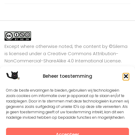
Except where otherwise noted, the content by
©Silerna
is licensed under a
Creative Commons Attribution-
NonCommercial-ShareAlike 4.0 International
License.
Beheer toestemming
View on Instagram
Om de beste ervaringen te bieden, gebruiken wij technologieën
zoals cookies om informatie over je apparaat op te slaan en/of te
raadplegen. Door in te stemmen met deze technologieën kunnen wij
gegevens zoals surfgedrag of unieke ID's op deze site verwerken. Als
je geen toestemming geeft of uw toestemming intrekt, kan dit een
nadelige invloed hebben op bepaalde functies en mogelijkheden.
Accepteer