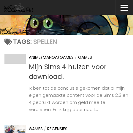
Skip to content
TAGS:
SPELLEN
ANIME/MANGA/GAMES
/
GAMES
Mijn Sims 4 huizen voor
download!
Ik ben tot de conclusie gekomen dat al mijn
eigen gemaakte content voor de Sims 2,3 en
4 gebruikt worden om geld mee te
verdienen. En ik krijg daar nooit...
GAMES
/
RECENSIES