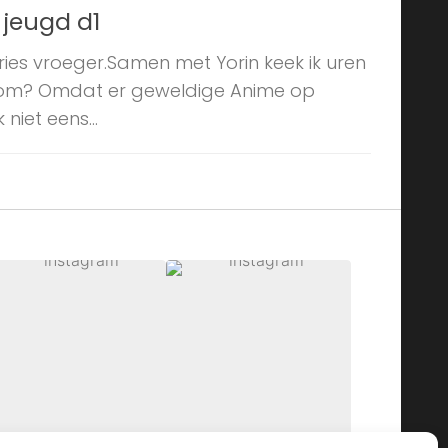
 jeugd d1
eries vroeger.Samen met Yorin keek ik uren
rom? Omdat er geweldige Anime op
niet eens...