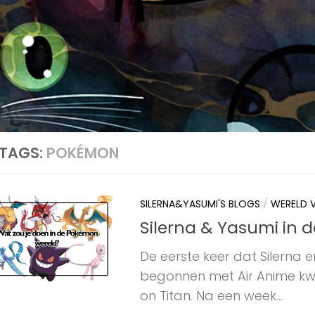
TAGS:
POKÉMON
SILERNA&YASUMI'S BLOGS
/
WERELD 
Silerna & Yasumi in 
De eerste keer dat Silerna 
begonnen met Air Anime kw
on Titan. Na een week...