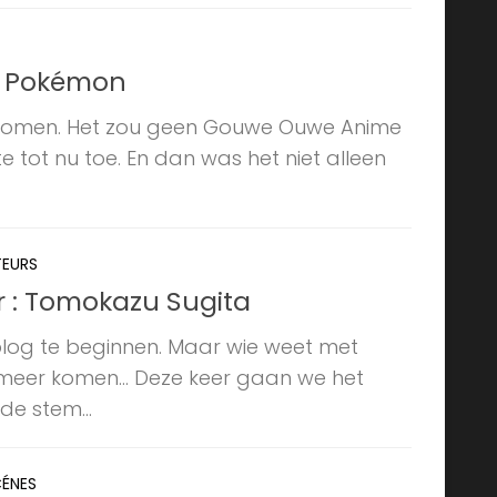
: Pokémon
 komen. Het zou geen Gouwe Ouwe Anime
e tot nu toe. En dan was het niet alleen
EURS
r : Tomokazu Sugita
 blog te beginnen. Maar wie weet met
meer komen… Deze keer gaan we het
e stem...
CÉNES