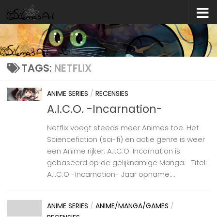
Skip to content
TAGS:
NETFLIX
ANIME SERIES
/
RECENSIES
A.I.C.O. -Incarnation-
Netflix voegt steeds meer Animes toe. Het
Sciencefiction (sci-fi) en actie genre is weer
een Anime rijker. A.I.C.O. Incarnation is
gebaseerd op de gelijknamige Manga. Titel:
A.I.C.O -Incarnation- Jaar opname:...
ANIME SERIES
/
ANIME/MANGA/GAMES
/