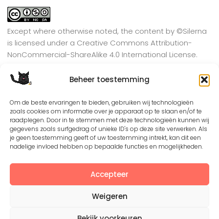
Except where otherwise noted, the content by
©Silerna
is licensed under a
Creative Commons Attribution-
NonCommercial-ShareAlike 4.0 International
License.
Beheer toestemming
View on Instagram
Om de beste ervaringen te bieden, gebruiken wij technologieën
zoals cookies om informatie over je apparaat op te slaan en/of te
raadplegen. Door in te stemmen met deze technologieën kunnen wij
gegevens zoals surfgedrag of unieke ID's op deze site verwerken. Als
je geen toestemming geeft of uw toestemming intrekt, kan dit een
nadelige invloed hebben op bepaalde functies en mogelijkheden.
Accepteer
Weigeren
©2008 - 2026. All Rights Reserved. Protected by
Creative Common license 3.0
Bekijk voorkeuren