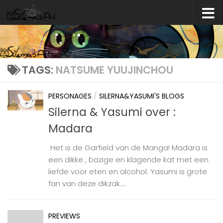
Skip to content
TAGS:
NATSUME YUUJINCHOU
PERSONAGES
/
SILERNA&YASUMI'S BLOGS
Silerna & Yasumi over :
Madara
Het is de Garfield van de Manga! Madara is
een dikke , bazige en klagende kat met een
liefde voor eten en alcohol. Yasumi is grote
fan van deze dikzak....
PREVIEWS