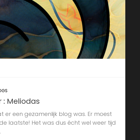
LOGS
 : Meliodas
t er een gezamenlijk blog was. Er moest
e laatste! Het was dus écht wel weer tijd
.