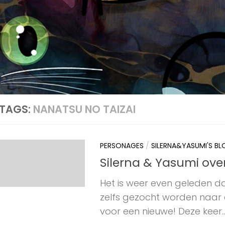
TAGS:
NANATSU NO TAIZAI
PERSONAGES
/
SILERNA&YASUMI'S B
Silerna & Yasumi over
Het is weer even geleden da
zelfs gezocht worden naar d
voor een nieuwe! Deze keer..