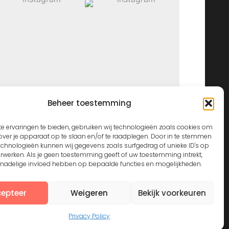
Beheer toestemming
View on Instagram
e ervaringen te bieden, gebruiken wij technologieën zoals cookies om
over je apparaat op te slaan en/of te raadplegen. Door in te stemmen
echnologieën kunnen wij gegevens zoals surfgedrag of unieke ID's op
erwerken. Als je geen toestemming geeft of uw toestemming intrekt,
n nadelige invloed hebben op bepaalde functies en mogelijkheden.
epteer
Weigeren
Bekijk voorkeuren
Privacy Policy