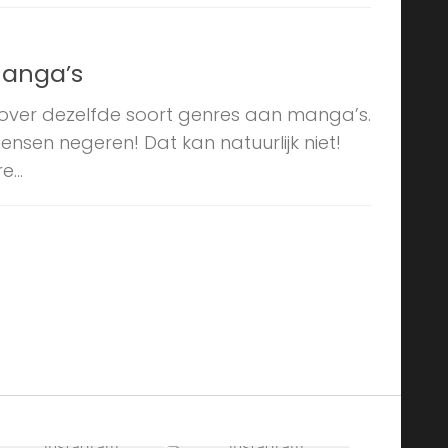
Manga’s
b over dezelfde soort genres aan manga’s.
mensen negeren! Dat kan natuurlijk niet!
...