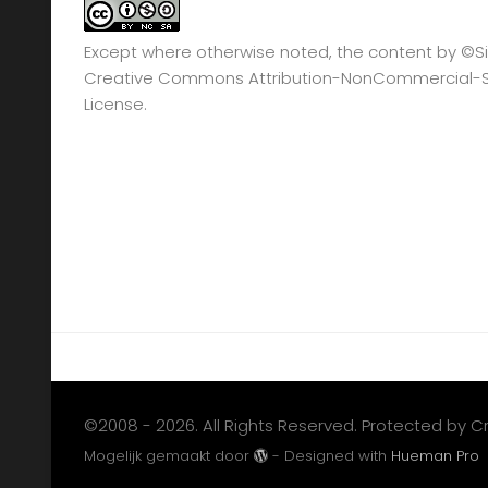
Except where otherwise noted, the content by
©Si
Creative Commons Attribution-NonCommercial-Sha
License.
©2008 - 2026. All Rights Reserved. Protected by 
Mogelijk gemaakt door
- Designed with
Hueman Pro