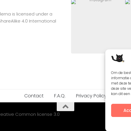
lerna
is licensed under a
reAlike 4.0 International
Om de best
informatie 
met deze t
deze site v
kan dit ee
Contact
F.A.Q.
Privacy Policy
Acc
Creative Common license 3.0