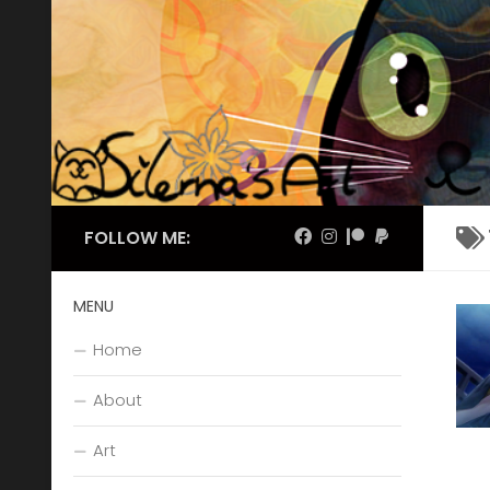
Skip to content
FOLLOW ME:
MENU
Home
About
Art