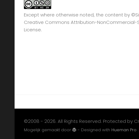
Except where otherwise noted, the content by
©Si
Creative Commons Attribution-NonCommercial-Sha
License.
©2008 - 2026. All Rights Reserved. Protected by 
Mogelijk gemaakt door
- Designed with
Hueman Pro