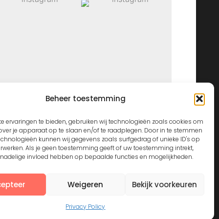
Beheer toestemming
View on Instagram
e ervaringen te bieden, gebruiken wij technologieën zoals cookies om
over je apparaat op te slaan en/of te raadplegen. Door in te stemmen
echnologieën kunnen wij gegevens zoals surfgedrag of unieke ID's op
erwerken. Als je geen toestemming geeft of uw toestemming intrekt,
n nadelige invloed hebben op bepaalde functies en mogelijkheden.
epteer
Weigeren
Bekijk voorkeuren
Privacy Policy