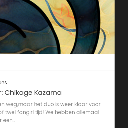
LOGS
er: Chikage Kazama
en weg,maar het duo is weer klaar voor
of twel fangirl tijd! We hebben allemaal
een...