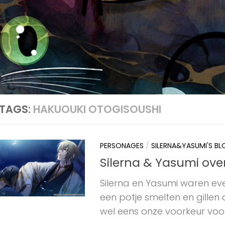
TAGS:
HAKUOUKI OTOGISOUSHI
PERSONAGES
/
SILERNA&YASUMI'S B
Silerna & Yasumi ov
Silerna en Yasumi waren ev
een potje smelten en gillen 
wel eens onze voorkeur voor 