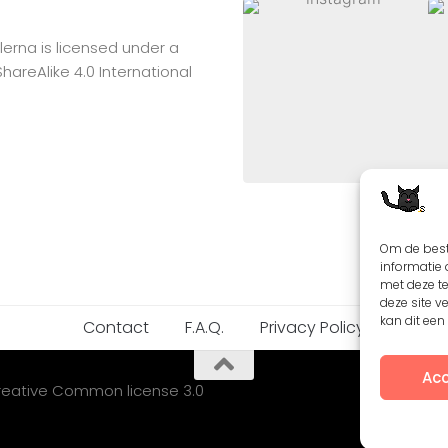
lerna
is licensed under a
reAlike 4.0 International
Om de best
informatie 
met deze t
deze site v
kan dit ee
Contact
F.A.Q.
Privacy Policy
Acc
Creative Common license 3.0