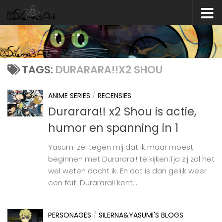
Skip to content
TAGS:
DURARARA!!X2 SHOU
ANIME SERIES
/
RECENSIES
Durarara!! x2 Shou is actie,
humor en spanning in 1
Yasumi zei tegen mij dat ik maar moest
beginnen met Durarara!! te kijken.Tja zij zal het
wel weten dacht ik. En dat is dan gelijk weer
een feit. Durarara!! kent...
PERSONAGES
/
SILERNA&YASUMI'S BLOGS