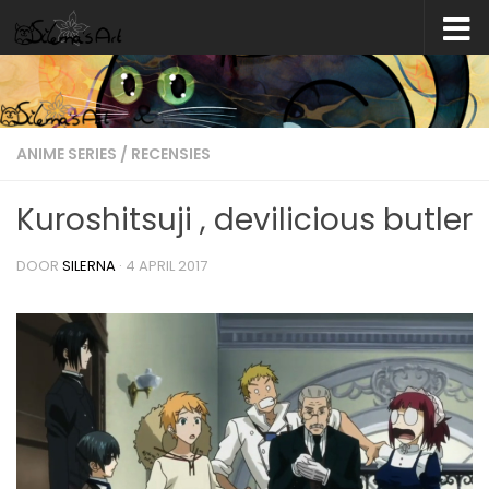
Skip to content
ANIME SERIES
/
RECENSIES
Kuroshitsuji , devilicious butler
DOOR
SILERNA
·
4 APRIL 2017