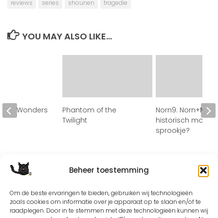
reviews
series
shounen
tragedie
YOU MAY ALSO LIKE...
able: Wonders
Phantom of the
Norn9: Norn+None
Twilight
historisch moder
sprookje?
Beheer toestemming
Om de beste ervaringen te bieden, gebruiken wij technologieën
zoals cookies om informatie over je apparaat op te slaan en/of te
raadplegen. Door in te stemmen met deze technologieën kunnen wij