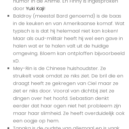
humor In de Anime. En Finny is ingesproken
door
Yuki Kaji
!
Baldroy (meestal Bard genoemd) is de baas
in de keuken en van Amerikaanse komaf. Wat
typisch is is dat hij helemaal niet kan koken!
Maar als oud-militair heeft hij wel een gave in
halen wat er te halen valt uit de huidige
omgeving. Bloem kan ontploffen bijvoorbeeld
xD.
Mey-Rin is de Chinese huishoudster. Ze
struikelt vaak omdat ze niks ziet. De bril die en
draagt heeft ze gekregen van Ciel maar ze
ziet er niks door. Vooral van dichtbij ziet ze
dingen over het hoofd. Sebastian denkt
eerder dat haar ogen niet het probleem zijn
maar haar slimheid. Ze heeft overduidelijk ook
een oogje op hem.
Tanaka is de oudste van allemaal en is vaak