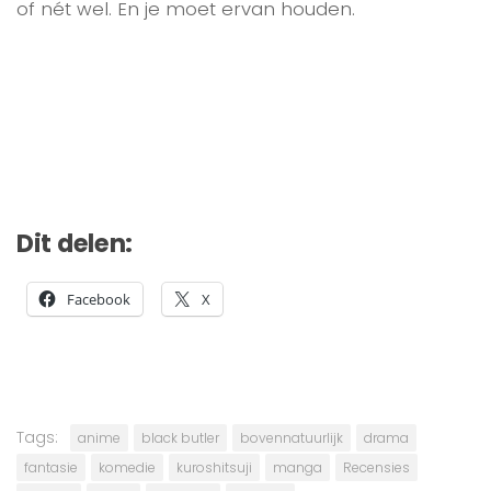
of nét wel. En je moet ervan houden.
Dit delen:
Facebook
X
Tags:
anime
black butler
bovennatuurlijk
drama
fantasie
komedie
kuroshitsuji
manga
Recensies