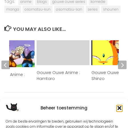
Tags:
anime
blogs
gouwe ouwe series
komedie
manga
osomatsu-kun
osomatsu-san
series
shounen
YOU MAY ALSO LIKE...
Gouwe Ouwe Anime :
Gouwe Ouwe Anim
uwe Anime :
Hamtaro
Shinzo
ll Z
Beheer toestemming
Om de beste ervaringen te bieden, gebruiken wij technologieën
zoals cookies om informatie over je apparaat op te slaan en/of te