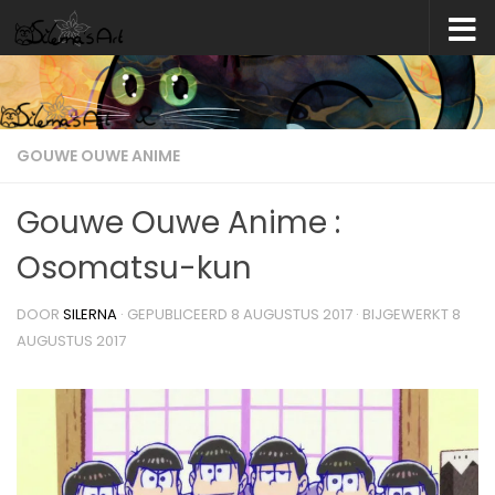
Skip to content
GOUWE OUWE ANIME
Gouwe Ouwe Anime :
Osomatsu-kun
DOOR
SILERNA
· GEPUBLICEERD
8 AUGUSTUS 2017
· BIJGEWERKT
8
AUGUSTUS 2017