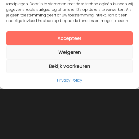
Except where otherwise noted, the content by
©Silerna
raadplegen. Door in te stemmen met deze technologieën kunnen wij
is licensed under a
Creative Commons Attribution-
gegevens zoals surfgedrag of unieke ID's op deze site verwerken. Als
je geen toestemming geeft of uw toestemming intrekt, kan dit een
NonCommercial-ShareAlike 4.0 International
License.
nadelige invloed hebben op bepaalde functies en mogelijkheden.
Accepteer
View on Instagram
Weigeren
Bekijk voorkeuren
Privacy Policy
©2008 - 2026. All Rights Reserved. Protected by
Creative Common license 3.0
Mogelijk gemaakt door
- Designed with
Hueman Pro