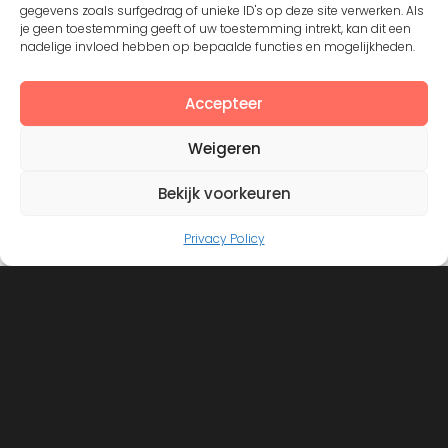
Except where otherwise noted, the content by
©Silerna
gegevens zoals surfgedrag of unieke ID's op deze site verwerken. Als
je geen toestemming geeft of uw toestemming intrekt, kan dit een
is licensed under a
Creative Commons Attribution-
nadelige invloed hebben op bepaalde functies en mogelijkheden.
NonCommercial-ShareAlike 4.0 International
License.
Accepteer
View on Instagram
Weigeren
Bekijk voorkeuren
Privacy Policy
©2008 - 2026. All Rights Reserved. Protected by
Creative Common license 3.0
Mogelijk gemaakt door
- Designed with
Hueman Pro