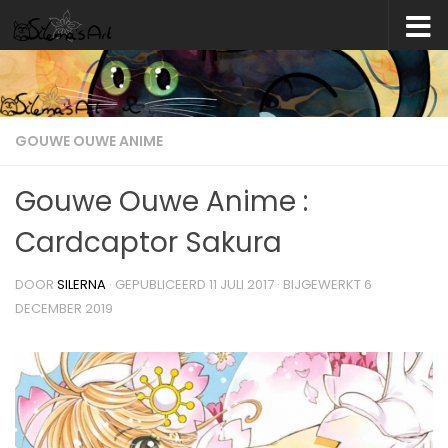
Skip to content
GOUWE OUWE ANIME
Gouwe Ouwe Anime :
Cardcaptor Sakura
DOOR
SILERNA
· GEPUBLICEERD
11 JULI 2017
· BIJGEWERKT
6
DECEMBER 2019