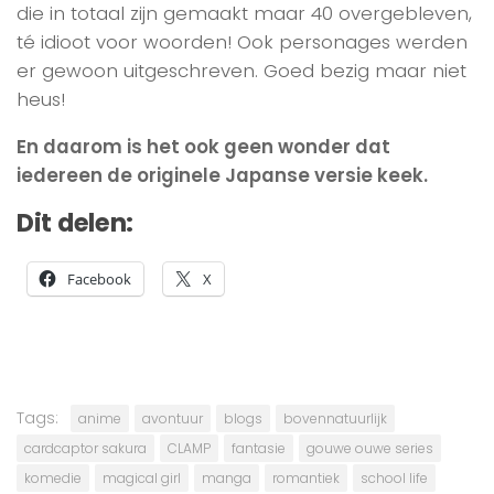
die in totaal zijn gemaakt maar 40 overgebleven,
té idioot voor woorden! Ook personages werden
er gewoon uitgeschreven. Goed bezig maar niet
heus!
En daarom is het ook geen wonder dat
iedereen de originele Japanse versie keek.
Dit delen:
Facebook
X
Tags:
anime
avontuur
blogs
bovennatuurlijk
cardcaptor sakura
CLAMP
fantasie
gouwe ouwe series
komedie
magical girl
manga
romantiek
school life