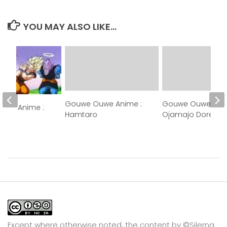
YOU MAY ALSO LIKE...
Gouwe Ouwe Anime :
Gouwe Ouwe Anim
uwe Anime :
Hamtaro
Ojamajo Doremi
ll Z
Except where otherwise noted, the content by
©Silerna