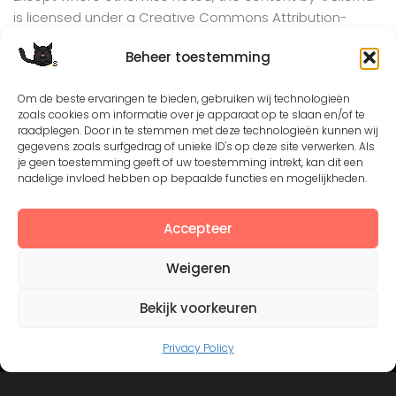
is licensed under a
Creative Commons Attribution-
NonCommercial-ShareAlike 4.0 International
License.
Beheer toestemming
Om de beste ervaringen te bieden, gebruiken wij technologieën
View on Instagram
zoals cookies om informatie over je apparaat op te slaan en/of te
raadplegen. Door in te stemmen met deze technologieën kunnen wij
gegevens zoals surfgedrag of unieke ID's op deze site verwerken. Als
je geen toestemming geeft of uw toestemming intrekt, kan dit een
nadelige invloed hebben op bepaalde functies en mogelijkheden.
Accepteer
Weigeren
©2008 - 2026. All Rights Reserved. Protected by
Bekijk voorkeuren
Creative Common license 3.0
Mogelijk gemaakt door
- Designed with
Hueman Pro
Privacy Policy