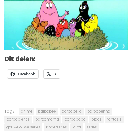
Dit delen:
Facebook
X
Tags:
anime
barbabee
barbabella
barbabenno
barbabientje
barbamama
barbapapa
blogs
fantasie
gouwe ouwe series
kinderseries
lolita
series