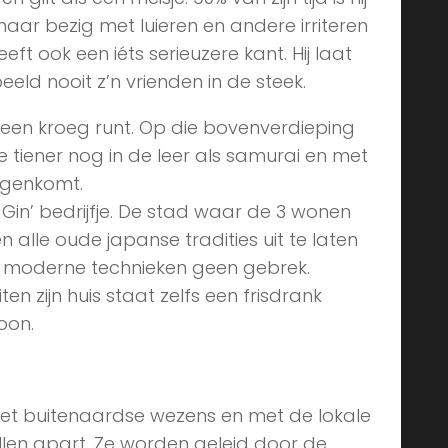
maar bezig met luieren en andere irriteren
ft ook een iéts serieuzere kant. Hij laat
eeld nooit z’n vrienden in de steek.
 een kroeg runt. Op die bovenverdieping
 tiener nog in de leer als samurai en met
tegenkomt.
Gin’ bedrijfje. De stad waar de 3 wonen
alle oude japanse tradities uit te laten
ijn moderne technieken geen gebrek.
en zijn huis staat zelfs een frisdrank
oon.
 met buitenaardse wezens en met de lokale
vallen apart. Ze worden geleid door de