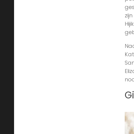
ges
zij
Hij
geb
Naa
Kat
Sam
Eli
noo
G