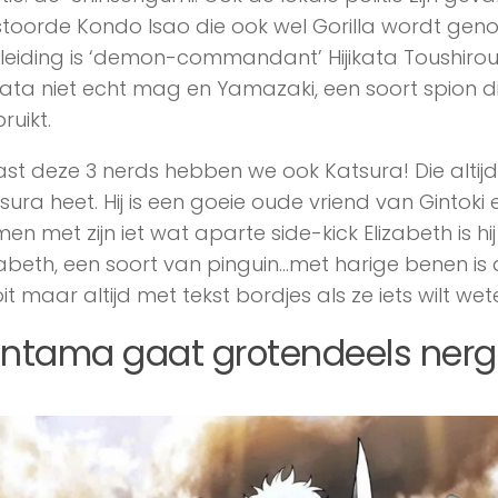
toorde Kondo Isao die ook wel Gorilla wordt genoe
n leiding is ‘demon-commandant’ Hijikata Toushir
ikata niet echt mag en Yamazaki, een soort spion
ruikt.
st deze 3 nerds hebben we ook Katsura! Die altijd
sura heet. Hij is een goeie oude vriend van Gintoki
en met zijn iet wat aparte side-kick Elizabeth is hi
zabeth, een soort van pinguin…met harige benen is a
it maar altijd met tekst bordjes als ze iets wilt we
intama gaat grotendeels nerg