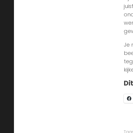
jui
ond
wer
gew
Je 
bee
teg
kijk
Di
Tags