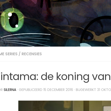
ME SERIES
/
RECENSIES
intama: de koning van
OR
SILERNA
· GEPUBLICEERD
15 DECEMBER 2016
· BIJGEWERKT
31 OKTO