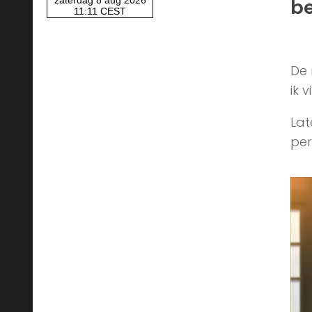
be
De 
ik 
Lat
per