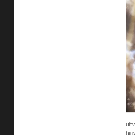
uit
hij