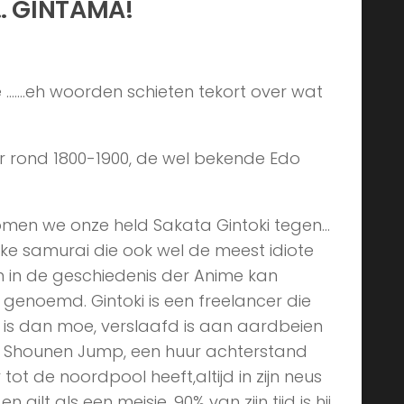
… GINTAMA!
ige …….eh woorden schieten tekort over wat
er rond 1800-1900, de wel bekende Edo
men we onze held Sakata Gintoki tegen…
rke samurai die ook wel de meest idiote
 in de geschiedenis der Anime kan
genoemd. Gintoki is een freelancer die
ui is dan moe, verslaafd is aan aardbeien
 Shounen Jump, een huur achterstand
 tot de noordpool heeft,altijd in zijn neus
en gilt als een meisje. 90% van zijn tijd is hij