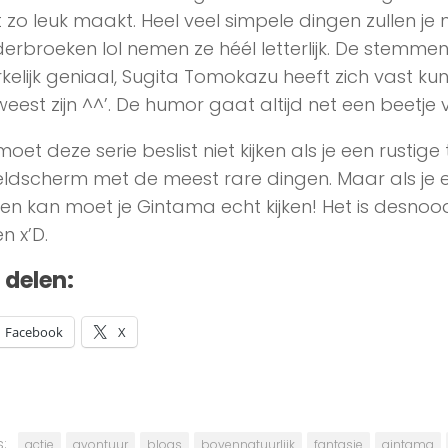
st zo leuk maakt. Heel veel simpele dingen zullen 
erbroeken lol nemen ze héél letterlijk. De stemmen
kelijk geniaal, Sugita Tomokazu heeft zich vast kun
eest zijn ^^’. De humor gaat altijd net een beetje
moet deze serie beslist niet kijken als je een rustige
ldscherm met de meest rare dingen. Maar als je een
en kan moet je Gintama echt kijken! Het is desnoo
en x’D.
t delen:
Facebook
X
:
actie
avontuur
blogs
bovennatuurlijk
fantasie
gintama