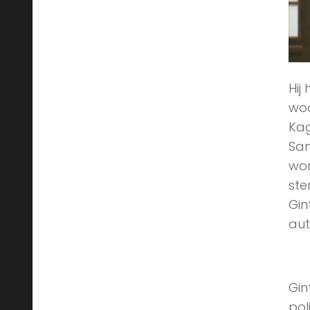
Hij
woo
Kag
Sam
wor
ste
Gin
aut
Gin
pol