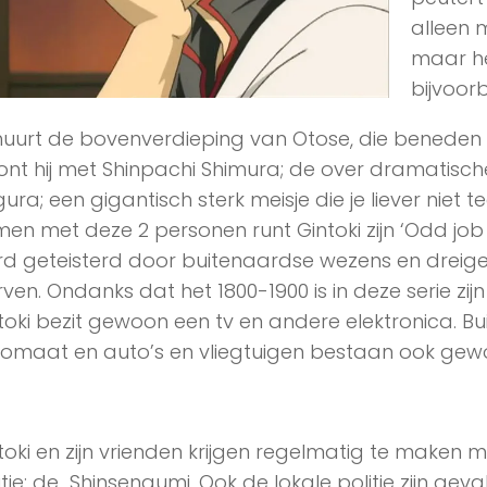
alleen 
maar hee
bijvoorb
 huurt de bovenverdieping van Otose, die beneden
nt hij met Shinpachi Shimura; de over dramatische
ura; een gigantisch sterk meisje die je liever niet 
en met deze 2 personen runt Gintoki zijn ‘Odd job 
d geteisterd door buitenaardse wezens en dreigen 
rven. Ondanks dat het 1800-1900 is in deze serie z
toki bezit gewoon een tv en andere elektronica. Buit
omaat en auto’s en vliegtuigen bestaan ook gew
toki en zijn vrienden krijgen regelmatig te maken
itie: de Shinsengumi. Ook de lokale politie zijn ge