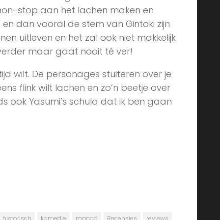
je non-stop aan het lachen maken en
 en dan vooral de stem van Gintoki zijn
nen uitleven en het zal ook niet makkelijk
 verder maar gaat nooit té ver!
 tijd wilt. De personages stuiteren over je
s flink wilt lachen en zo’n beetje over
ds ook Yasumi’s schuld dat ik ben gaan
historisch
komedie
manga
Recensies
reviews