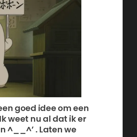
l een goed idee om een
k weet nu al dat ik er
en ^__^’ . Laten we