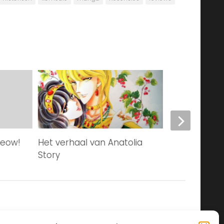
Meow!
Het verhaal van Anatolia
Het sprookje
Story
Sama