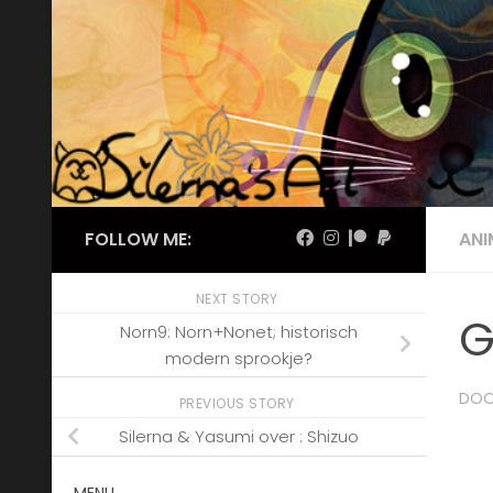
Skip to content
FOLLOW ME:
ANI
NEXT STORY
G
Norn9: Norn+Nonet; historisch
modern sprookje?
DO
PREVIOUS STORY
Silerna & Yasumi over : Shizuo