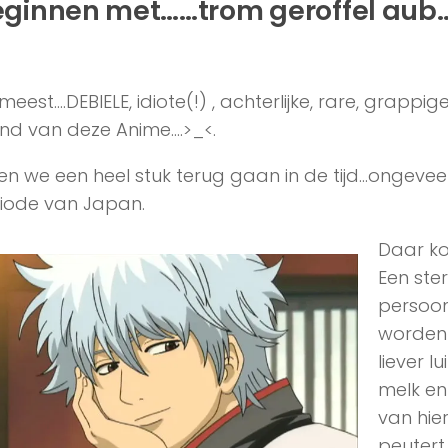
ginnen met……trom geroffel aub
meest….DEBIELE, idiote(!) , achterlijke, rare, grapp
vind van deze Anime….>_<.
en we een heel stuk terug gaan in de tijd…ongeve
iode van Japan.
Daar ko
Een ste
persoon
worden 
liever l
melk en
van hier
peutert 