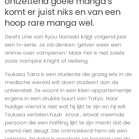
ontzettend goeie manga’s
komt er juist niks en van een
hoop rare manga wel.
Devil’s Line van Ryou Hanada krijgt volgend jaar
een tv-serie. Je zal denken ‘getver weer een
anime over vampieren.’ Maar het is niet zoiets
zoals Vampire Knight of Hellsing.
Tsukasa Taira is een studente die graag iets in de
medische wereld wilt doen studeert aan de
universiteit. Ze woont in een klein appartementje
ergens in een drukke buurt van Tokyo. Haar
huidige vriend is niet wat hij lijkt te zijn en hij wilt
Tsukasa verlaten.Yuuki Anzai , ietwat vreemde
persoon die een halfling lijkt te zijn merkt dat die
vriend niet deugt. Die ontmaskerd hem als een
vampier. Tsukasa is geschokt en bevriest van de