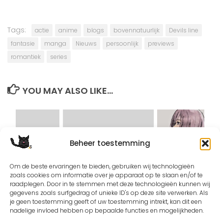
Tags:
actie
anime
blogs
bovennatuurlijk
Devils line
fantasie
manga
Nieuws
persoonlijk
previews
romantiek
series
YOU MAY ALSO LIKE...
Beheer toestemming
nga updates
De Water Draak en zijn
Shingeki No Kyojin
Om de beste ervaringen te bieden, gebruiken wij technologieën
Bruid?!
tweede OVA: Lost 
zoals cookies om informatie over je apparaat op te slaan en/of te
raadplegen. Door in te stemmen met deze technologieën kunnen wij
gegevens zoals surfgedrag of unieke ID's op deze site verwerken. Als
je geen toestemming geeft of uw toestemming intrekt, kan dit een
nadelige invloed hebben op bepaalde functies en mogelijkheden.