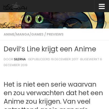
Skip to content
ANIME/MANGA/GAMES
/
PREVIEWS
Devil’s Line krijgt een Anime
DOOR
SILERNA
· GEPUBLICEERD
19 DECEMBER 2017
· BIJGEWERKT
6
DECEMBER 2019
Het is niet een serie waarvan
en zou verwachten dat het een
Anime zou krijgen. Van veel