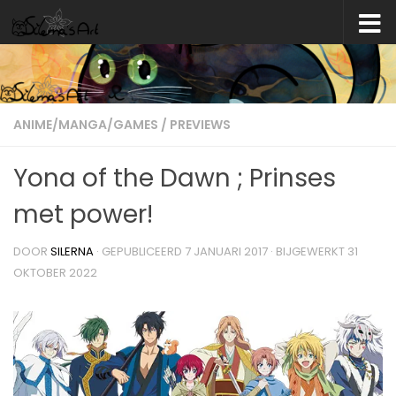
Skip to content
ANIME/MANGA/GAMES
/
PREVIEWS
Yona of the Dawn ; Prinses
met power!
DOOR
SILERNA
· GEPUBLICEERD
7 JANUARI 2017
· BIJGEWERKT
31
OKTOBER 2022