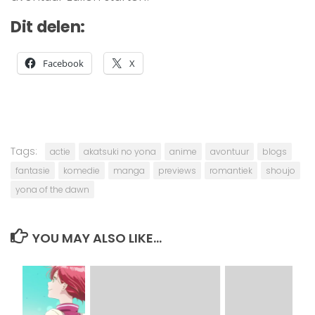
Dit delen:
Facebook
X
Tags:
actie
akatsuki no yona
anime
avontuur
blogs
fantasie
komedie
manga
previews
romantiek
shoujo
yona of the dawn
YOU MAY ALSO LIKE...