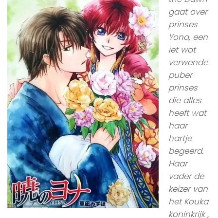
gaat over
prinses
Yona, een
iet wat
verwende
puber
prinses
die alles
heeft wat
haar
hartje
begeerd.
Haar
vader de
keizer van
het Kouka
koninkrijk ,