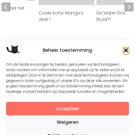
tje met het
Coole korte Manga’s
De Water Draak en
ar
deel 1
Bruid?!
Beheer toestemming
Om de beste ervaringen te bieden, gebruiken wij technologieën
zoals cookies om informatie over je apparaat op te slaan en/of te
raadplegen. Door in te stemmen met deze technologieën kunnen wij
Except where otherwise noted, the content by
©Silerna
gegevens zoals surfgedrag of unieke ID's op deze site verwerken. Als
is licensed under a
Creative Commons Attribution-
je geen toestemming geeft of uw toestemming intrekt, kan dit een
NonCommercial-ShareAlike 4.0 International
License.
nadelige invloed hebben op bepaalde functies en mogelijkheden.
Accepteer
View on Instagram
Weigeren