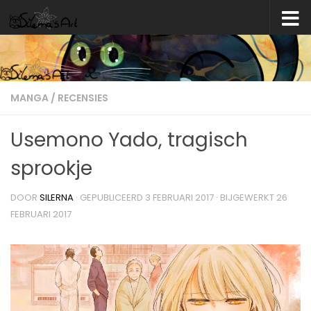
Skip to content
MANGA
/
RECENSIES
Usemono Yado, tragisch
sprookje
DOOR
SILERNA
· GEPUBLICEERD
3 FEBRUARI 2017
· BIJGEWERKT
26
FEBRUARI 2017