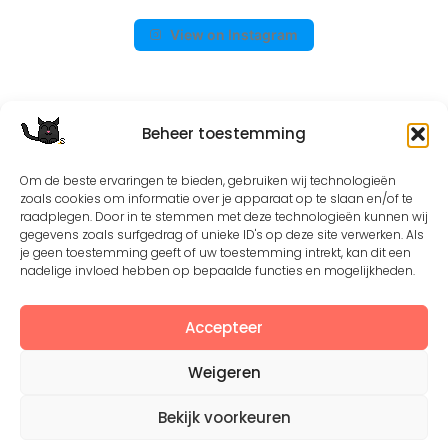
View on Instagram
Beheer toestemming
Om de beste ervaringen te bieden, gebruiken wij technologieën
zoals cookies om informatie over je apparaat op te slaan en/of te
raadplegen. Door in te stemmen met deze technologieën kunnen wij
gegevens zoals surfgedrag of unieke ID's op deze site verwerken. Als
©2008 - 2026. All Rights Reserved. Protected by
je geen toestemming geeft of uw toestemming intrekt, kan dit een
Creative Common license 3.0
nadelige invloed hebben op bepaalde functies en mogelijkheden.
Mogelijk gemaakt door
- Designed with
Hueman Pro
Accepteer
Weigeren
Bekijk voorkeuren