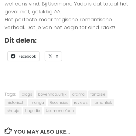
wel eens vind. Bij Usemono Yado is dat totaal het
geval niet, gelukkig ^^.
Het perfecte maar tragische romantische
verhaal. Dat je van het begin tot eind raakt!
Dit delen:
Facebook
X
Tags:
blogs
bovennatuurlijk
drama
fantasie
historisch
manga
Recensies
reviews
romantiek
shoujo
tragedie
Usemono Yado
YOU MAY ALSO LIKE...