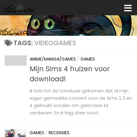
Skip to content
TAGS:
VIDEOGAMES
ANIME/MANGA/GAMES
/
GAMES
Mijn Sims 4 huizen voor
download!
Ik ben tot de conclusie gekomen dat al mijn
eigen gemaakte content voor de Sims 2,3 en
4 gebruikt worden om geld mee te
verdienen. En ik krijg daar nooit...
GAMES
/
RECENSIES