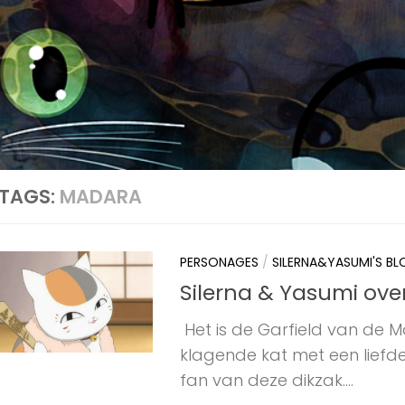
TAGS:
MADARA
PERSONAGES
/
SILERNA&YASUMI'S B
Silerna & Yasumi ove
Het is de Garfield van de M
klagende kat met een liefde
fan van deze dikzak....