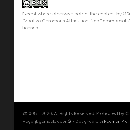
Except where otherwise noted, the content by
©Si
Creative Commons Attribution-NonCommercial-Sha
License.
©2008 - 2026. All Rights Reserved. Protected by 
Mogelijk gemaakt door
- Designed with
Hueman Pro