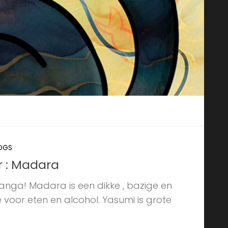
LOGS
r : Madara
anga! Madara is een dikke , bazige en
 voor eten en alcohol. Yasumi is grote