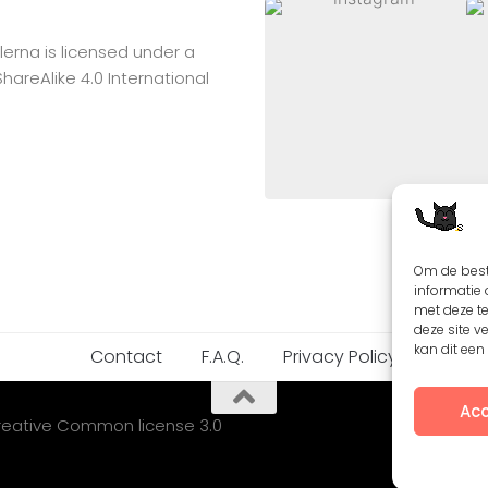
lerna
is licensed under a
reAlike 4.0 International
Om de best
informatie 
met deze t
deze site v
kan dit ee
Contact
F.A.Q.
Privacy Policy
Acc
Creative Common license 3.0