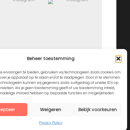
Beheer toestemming
View on Instagram
e ervaringen te bieden, gebruiken wij technologieën zoals cookies om
over je apparaat op te slaan en/of te raadplegen. Door in te stemmen
echnologieën kunnen wij gegevens zoals surfgedrag of unieke ID's op
erwerken. Als je geen toestemming geeft of uw toestemming intrekt,
n nadelige invloed hebben op bepaalde functies en mogelijkheden.
epteer
Weigeren
Bekijk voorkeuren
Privacy Policy