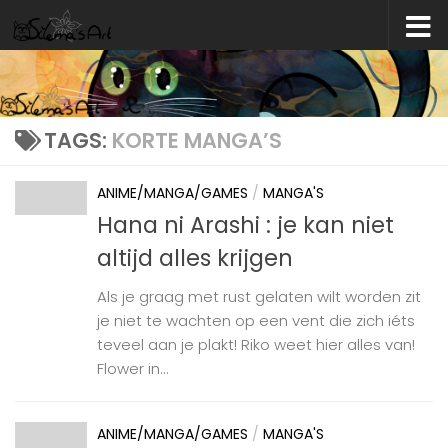
Skip to content
TAGS:
KORTE MANGA’S
ANIME/MANGA/GAMES
/
MANGA'S
Hana ni Arashi : je kan niet
altijd alles krijgen
Als je graag met rust gelaten wilt worden zit
je niet te wachten op een vent die zich iéts
teveel aan je plakt! Riko weet hier alles van!
Flower in...
ANIME/MANGA/GAMES
/
MANGA'S