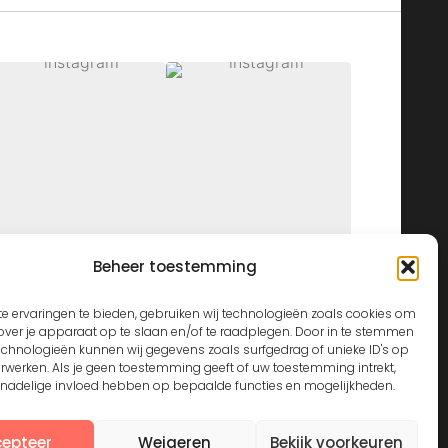
Beheer toestemming
View on Instagram
e ervaringen te bieden, gebruiken wij technologieën zoals cookies om
over je apparaat op te slaan en/of te raadplegen. Door in te stemmen
echnologieën kunnen wij gegevens zoals surfgedrag of unieke ID's op
erwerken. Als je geen toestemming geeft of uw toestemming intrekt,
n nadelige invloed hebben op bepaalde functies en mogelijkheden.
epteer
Weigeren
Bekijk voorkeuren