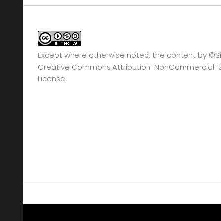
Except where otherwise noted, the content by
©Si
Creative Commons Attribution-NonCommercial-Sha
License.