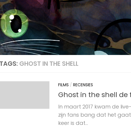
TAGS:
GHOST IN THE SHELL
FILMS
/
RECENSIES
Ghost in the shell de 
In maart 2017 kwam de live-
zijn fans bang dat het gaat 
keer is dat...