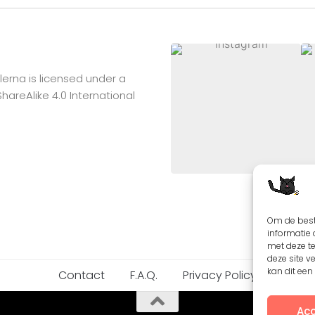
lerna
is licensed under a
reAlike 4.0 International
Om de best
informatie 
met deze t
deze site v
kan dit ee
Contact
F.A.Q.
Privacy Policy
Acc