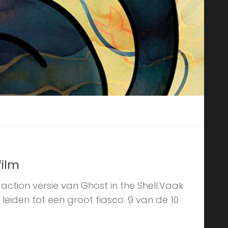
film
action versie van Ghost in the Shell.Vaak
leiden tot een groot fiasco. 9 van de 10