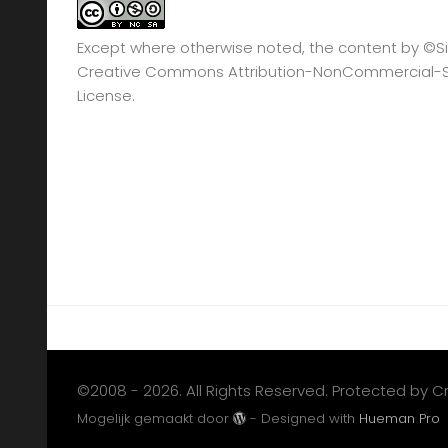
Except where otherwise noted, the content by
©Si
Creative Commons Attribution-NonCommercial-Sha
License.
©2008 - 2026. All Rights Reserved. Protected by 
Mogelijk gemaakt door
- Designed with
Hueman Pro