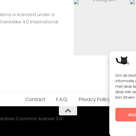
lerna
is licensed under a
reAlike 4.0 International
Om de best
informatie 
met deze t
deze site v
kan dit ee
Contact
F.A.Q.
Privacy Policy
Acc
Creative Common license 3.0