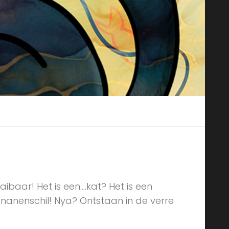
s aaibaar! Het is een….kat? Het is een
nanenschil! Nya? Ontstaan in de verre