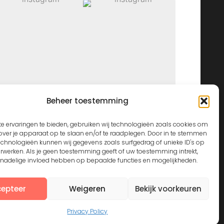
Beheer toestemming
View on Instagram
e ervaringen te bieden, gebruiken wij technologieën zoals cookies om
over je apparaat op te slaan en/of te raadplegen. Door in te stemmen
echnologieën kunnen wij gegevens zoals surfgedrag of unieke ID's op
erwerken. Als je geen toestemming geeft of uw toestemming intrekt,
n nadelige invloed hebben op bepaalde functies en mogelijkheden.
epteer
Weigeren
Bekijk voorkeuren
Privacy Policy