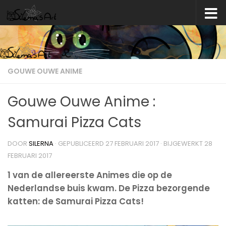
Skip to content
GOUWE OUWE ANIME
Gouwe Ouwe Anime :
Samurai Pizza Cats
DOOR
SILERNA
· GEPUBLICEERD
27 FEBRUARI 2017
· BIJGEWERKT
28
FEBRUARI 2017
1 van de allereerste Animes die op de
Nederlandse buis kwam. De Pizza bezorgende
katten: de Samurai Pizza Cats!