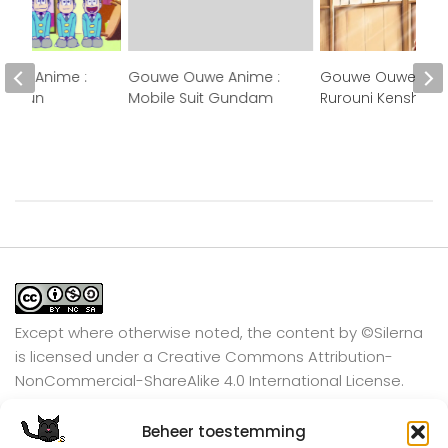
uwe Anime :
Gouwe Ouwe Anime :
Gouwe Ouwe Anim
u-kun
Mobile Suit Gundam
Rurouni Kenshin
Except where otherwise noted, the content by
©Silerna
is licensed under a
Creative Commons Attribution-
NonCommercial-ShareAlike 4.0 International
License.
Beheer toestemming