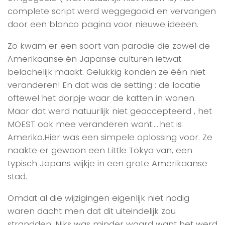
complete script werd weggegooid en vervangen
door een blanco pagina voor nieuwe ideeën.
Zo kwam er een soort van parodie die zowel de
Amerikaanse én Japanse culturen ietwat
belachelijk maakt. Gelukkig konden ze één niet
veranderen! En dat was de setting : de locatie
oftewel het dorpje waar de katten in wonen.
Maar dat werd natuurlijk niet geaccepteerd , het
MOEST ook mee veranderen want…..het is
Amerika.Hier was een simpele oplossing voor. Ze
naakte er gewoon een Little Tokyo van, een
typisch Japans wijkje in een grote Amerikaanse
stad.
Omdat al die wijzigingen eigenlijk niet nodig
waren dacht men dat dit uiteindelijk zou
strandden. Niks was minder waard want het werd