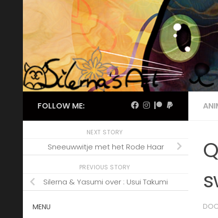
Skip to content
FOLLOW ME:
AN
NEXT STORY
Q
Sneeuwwitje met het Rode Haar
PREVIOUS STORY
s
Silerna & Yasumi over : Usui Takumi
DO
MENU