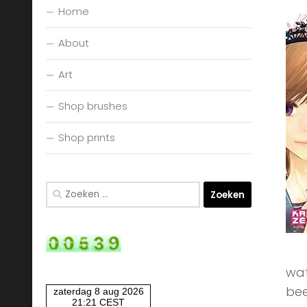
Home
About
Art
Shop brushes
Shop prints
Zoeken
naar:
wat
bee