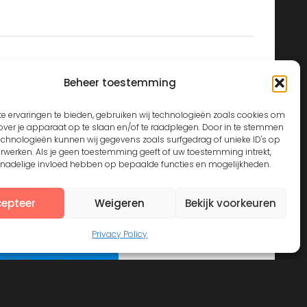
Beheer toestemming
e ervaringen te bieden, gebruiken wij technologieën zoals cookies om
over je apparaat op te slaan en/of te raadplegen. Door in te stemmen
echnologieën kunnen wij gegevens zoals surfgedrag of unieke ID's op
erwerken. Als je geen toestemming geeft of uw toestemming intrekt,
n nadelige invloed hebben op bepaalde functies en mogelijkheden.
epteer
Weigeren
Bekijk voorkeuren
Privacy Policy
View on Instagram