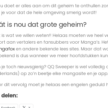
u doet er alles aan om dit geheim te onthullen zon
l je voor dat de hele omgeving smerig wordt!
t is nou dat grote geheim?
 is wat we willen weten!! Helaas moeten we heel 
ort aan vertalers en fansubbers voor Manga’s. Het
ngafox
en andere bekende lees sites. Maar dat w
ekend is dus wanneer we meer hoofdstukken kunn
 je toch nieuwsgierig? QQ Sweeper is wel volledig on
erlands) op zo’n beetje elke mangasite en je app
r dit vervolg moet je helaas een engelen geduld
t delen:
Facebook
X