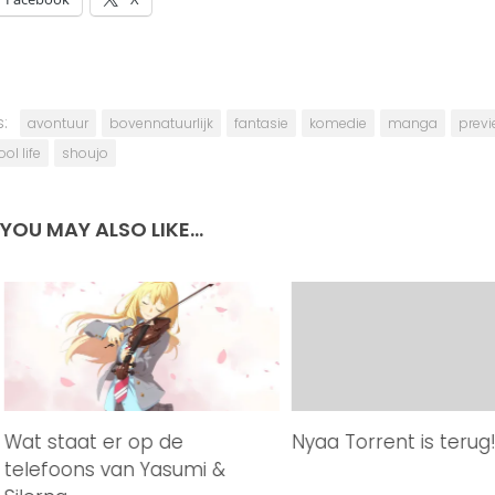
:
avontuur
bovennatuurlijk
fantasie
komedie
manga
prev
ol life
shoujo
YOU MAY ALSO LIKE...
Wat staat er op de
Nyaa Torrent is terug
telefoons van Yasumi &