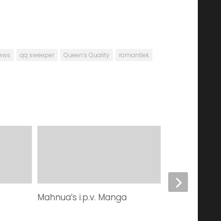
iews
qq sweeper
Queen’s Quality
romantiek
!
Mahnua’s i.p.v. Manga
Hellsing, Het
Horror