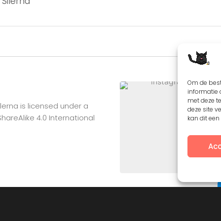
Silerna
Om de best
informatie 
met deze t
lerna
is licensed under a
deze site v
reAlike 4.0 International
kan dit ee
Acc