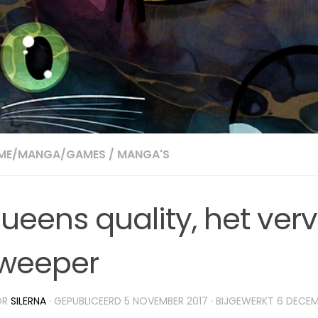
IME/MANGA/GAMES
/
MANGA'S
ueens quality, het ver
weeper
OR
SILERNA
· GEPUBLICEERD
5 NOVEMBER 2017
· BIJGEWERKT
6 DECEM