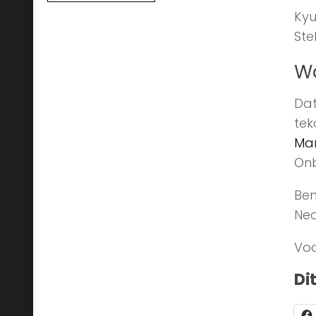
Kyu
Ste
Wá
Dat
tek
Ma
Onb
Ben
Ned
Voo
Di