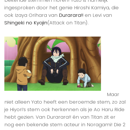
bekende stemmen horen! Yato is namelijk
ingesproken door het genie Hiroshi Kamiya, die
ook Izaya Orihara van
Durarara!!
en Levi van
Shingeki no Kyojin
(Attack on Titan).
Maar
niet alleen Yato heeft een beroemde stem, zo zal
je Hiyori’s stem ook herkennen als je Ao Haru Ride
hebt gezien. Van Durarara!! én van Titan zit er
nog een bekende stem acteur in Noragami! Die 2