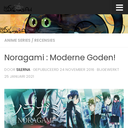
Skip to content
ANIME SERIES
/
RECENSIES
Noragami : Moderne Goden!
DOOR
SILERNA
· GEPUBLICEERD
24 NOVEMBER 2016
· BIJGEWERKT
25 JANUARI 2021