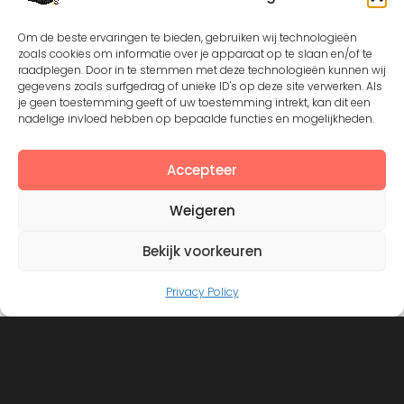
Om de beste ervaringen te bieden, gebruiken wij technologieën
zoals cookies om informatie over je apparaat op te slaan en/of te
raadplegen. Door in te stemmen met deze technologieën kunnen wij
gegevens zoals surfgedrag of unieke ID's op deze site verwerken. Als
je geen toestemming geeft of uw toestemming intrekt, kan dit een
Except where otherwise noted, the content by
©Silerna
nadelige invloed hebben op bepaalde functies en mogelijkheden.
is licensed under a
Creative Commons Attribution-
NonCommercial-ShareAlike 4.0 International
License.
Accepteer
Weigeren
View on Instagram
Bekijk voorkeuren
Privacy Policy