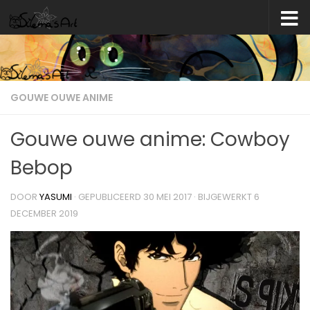
Skip to content
GOUWE OUWE ANIME
Gouwe ouwe anime: Cowboy
Bebop
DOOR
YASUMI
· GEPUBLICEERD
30 MEI 2017
· BIJGEWERKT
6
DECEMBER 2019