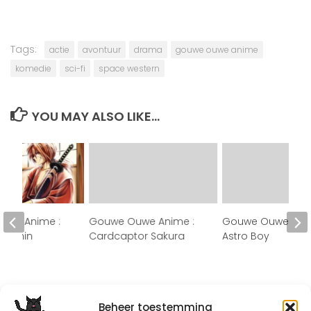
Tags:
actie
avontuur
drama
gouwe ouwe anime
komedie
sci-fi
space western
YOU MAY ALSO LIKE...
uwe Anime :
Gouwe Ouwe Anime :
Gouwe Ouwe Anim
Kenshin
Cardcaptor Sakura
Astro Boy
Beheer toestemming