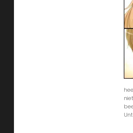
hee
nie
bee
Unt