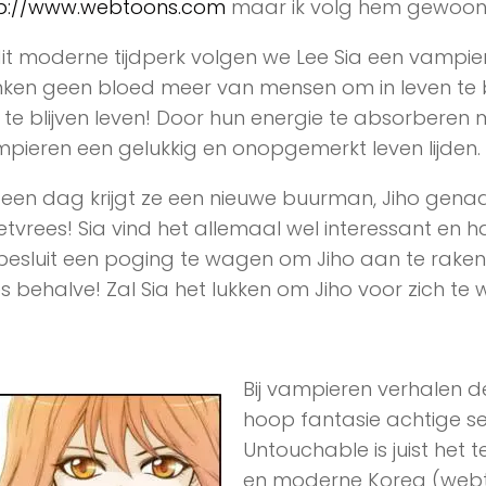
tp://www.webtoons.com
maar ik volg hem gewoon 
dit moderne tijdperk volgen we Lee Sia een vampi
nken geen bloed meer van mensen om in leven te b
te blijven leven! Door hun energie te absorberen
pieren een gelukkig en onopgemerkt leven lijden. 
een dag krijgt ze een nieuwe buurman, Jiho gena
tvrees! Sia vind het allemaal wel interessant en h
besluit een poging te wagen om Jiho aan te rake
es behalve! Zal Sia het lukken om Jiho voor zich te
Bij vampieren verhalen d
hoop fantasie achtige se
Untouchable is juist het
en moderne Korea (webtoon