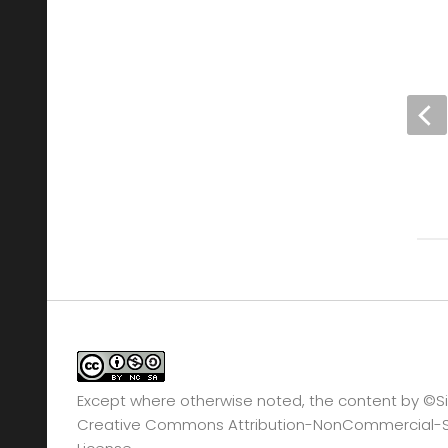
Shingeki No Kyojin:
Defenses up!
Except where otherwise noted, the content by
©Si
Creative Commons Attribution-NonCommercial-Sha