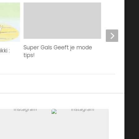
Super Gals Geeft je mode
Happy Endin
ki :
tips!
Kamisama H