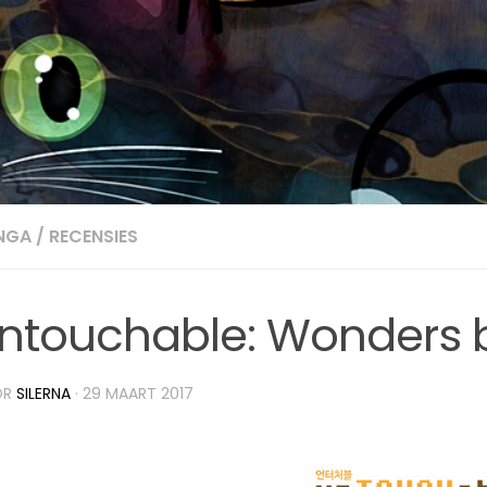
NGA
/
RECENSIES
ntouchable: Wonders 
OR
SILERNA
·
29 MAART 2017