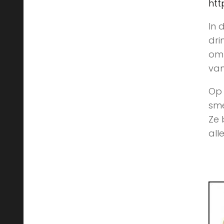
ht
In 
dri
om 
vam
Op 
sme
Ze 
all