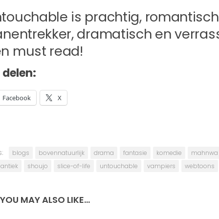
touchable is prachtig, romantisc
anentrekker, dramatisch en verrasse
n must read!
t delen:
Facebook
X
:
blogs
bovennatuurlijk
drama
fantasie
komedie
mahnwa
antiek
shoujo
slice-of-life
untouchable
vampiers
webtoons
YOU MAY ALSO LIKE...