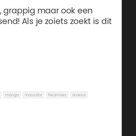
h, grappig maar ook een
nd! Als je zoiets zoekt is dit
manga
massstar
Recensies
reviews