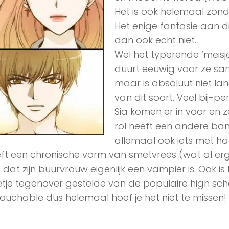
Het is ook helemaal zon
Het enige fantasie aan di
dan ook echt niet.
Wel het typerende ‘meisje
duurt eeuwig voor ze same
maar is absoluut niet la
van dit soort. Veel bij-p
Sia komen er in voor en ze
rol heeft een andere ba
allemaal ook iets met ha
ft een chronische vorm van smetvrees (wat al erg g
t dat zijn buurvrouw eigenlijk een vampier is. Ook is 
tje tegenover gestelde van de populaire high schoo
ouchable dus helemaal hoef je het niet te missen! N