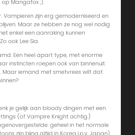
op Mangafox ;).
er. Vampieren zijn erg gemoderniseerd en
lijven. Maar ze hebben ze nog wel nodig
 met enkel een aanraking kunnen
Zo ook Lee Sia.
amd. Een heel apart type, met enorme
aar instincten roepen ook van binnenuit.
n. Maar iemand met smetvrees wilt dat
 winnen?
enk je gelijk aan bloody dingen met een
ttings (of Vampire Knight achtig.)
 tegenovergestelde. geheel in het normale
s zijn bijna altijd in Korea i.p.v. Japan).