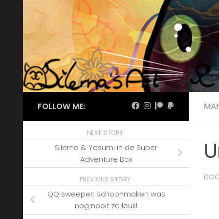
Skip to content
FOLLOW ME:
MA
NEXT STORY
U
Silerna & Yasumi in de Super
Adventure Box
DO
PREVIOUS STORY
QQ sweeper: Schoonmaken was
nog nooit zo leuk!