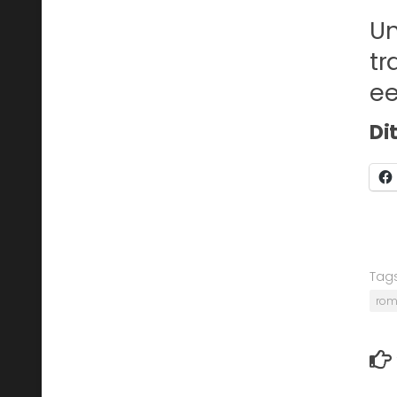
Un
tr
ee
Di
Tags
rom