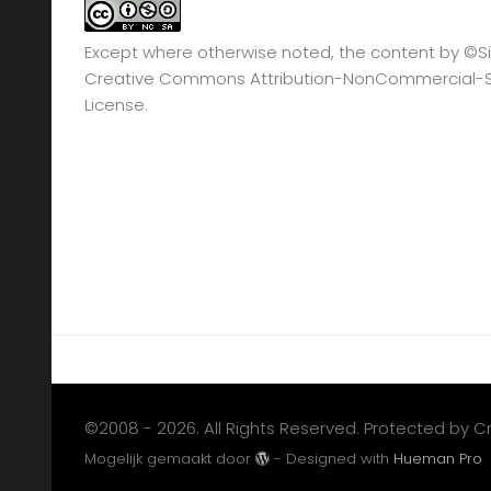
Except where otherwise noted, the content by
©Si
Creative Commons Attribution-NonCommercial-Sha
License.
©2008 - 2026. All Rights Reserved. Protected by 
Mogelijk gemaakt door
- Designed with
Hueman Pro