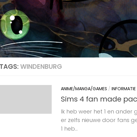
TAGS:
WINDENBURG
ANIME/MANGA/GAMES
/
INFORMATIE
Sims 4 fan made pac
Ik heb weer het 1 en ander g
er zelfs nieuwe door fans 
1 heb...