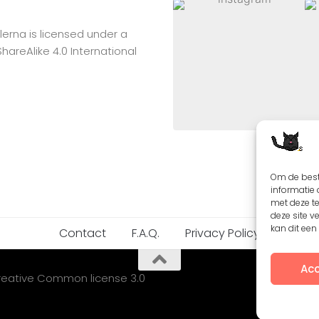
lerna
is licensed under a
reAlike 4.0 International
Om de best
informatie 
met deze t
deze site v
kan dit ee
Contact
F.A.Q.
Privacy Policy
Acc
Creative Common license 3.0