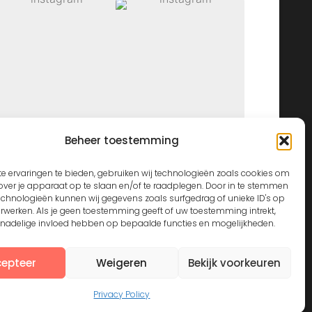
Beheer toestemming
View on Instagram
e ervaringen te bieden, gebruiken wij technologieën zoals cookies om
over je apparaat op te slaan en/of te raadplegen. Door in te stemmen
echnologieën kunnen wij gegevens zoals surfgedrag of unieke ID's op
erwerken. Als je geen toestemming geeft of uw toestemming intrekt,
n nadelige invloed hebben op bepaalde functies en mogelijkheden.
epteer
Weigeren
Bekijk voorkeuren
Privacy Policy