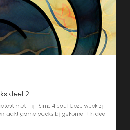
ks deel 2
etest met mijn Sims 4 spel. Deze week zijn
gemaakt game packs bij gekomen! In deel