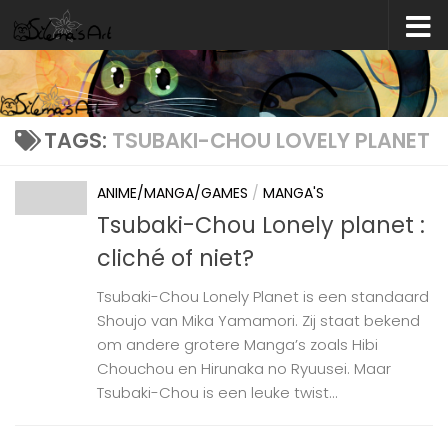
Skip to content
TAGS:
TSUBAKI-CHOU LOVELY PLANET
ANIME/MANGA/GAMES
/
MANGA'S
Tsubaki-Chou Lonely planet :
cliché of niet?
Tsubaki-Chou Lonely Planet is een standaard
Shoujo van Mika Yamamori. Zij staat bekend
om andere grotere Manga’s zoals Hibi
Chouchou en Hirunaka no Ryuusei. Maar
Tsubaki-Chou is een leuke twist...