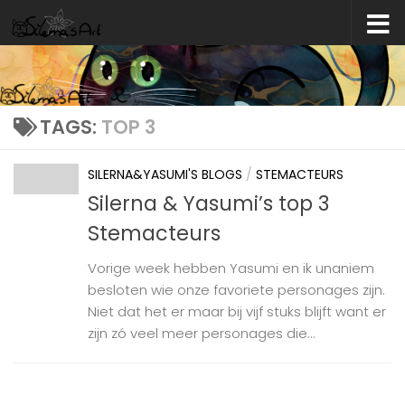
Skip to content
TAGS:
TOP 3
SILERNA&YASUMI'S BLOGS
/
STEMACTEURS
Silerna & Yasumi’s top 3
Stemacteurs
Vorige week hebben Yasumi en ik unaniem
besloten wie onze favoriete personages zijn.
Niet dat het er maar bij vijf stuks blijft want er
zijn zó veel meer personages die...