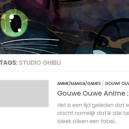
TAGS:
STUDIO GHIBLI
ANIME/MANGA/GAMES
/
GOUWE OUW
Gouwe Ouwe Anime : Ki
Het is een tijd geleden dat
dacht namelijk dat ik alle
bleek alleen een fabel...