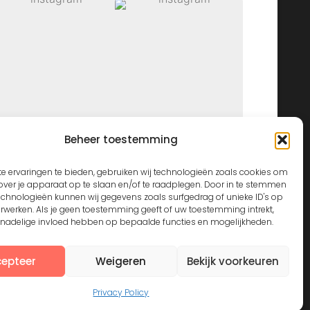
Beheer toestemming
View on Instagram
e ervaringen te bieden, gebruiken wij technologieën zoals cookies om
over je apparaat op te slaan en/of te raadplegen. Door in te stemmen
echnologieën kunnen wij gegevens zoals surfgedrag of unieke ID's op
erwerken. Als je geen toestemming geeft of uw toestemming intrekt,
n nadelige invloed hebben op bepaalde functies en mogelijkheden.
epteer
Weigeren
Bekijk voorkeuren
Privacy Policy