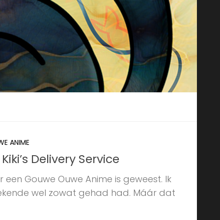
E ANIME
ki’s Delivery Service
 er een Gouwe Ouwe Anime is geweest. Ik
 bekende wel zowat gehad had. Máár dat