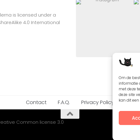
lerna
is licensed under a
reAlike 4.0 International
Om de best
informatie 
met deze t
deze site v
kan dit ee
Contact
F.A.Q.
Privacy Policy
Acc
Creative Common license 3.0