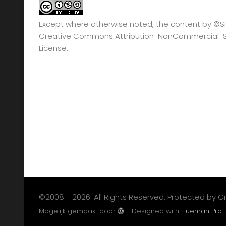
Except where otherwise noted, the content by
©Si
Creative Commons Attribution-NonCommercial-Sha
License.
©2008 - 2026. All Rights Reserved. Protected by 
Mogelijk gemaakt door
- Designed with
Hueman Pro