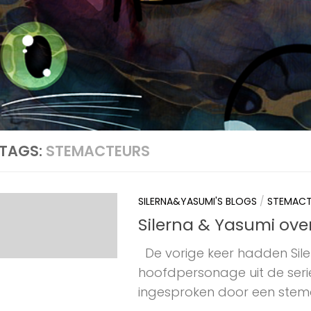
TAGS:
STEMACTEURS
SILERNA&YASUMI'S BLOGS
/
STEMACT
Silerna & Yasumi over
De vorige keer hadden Siler
hoofdpersonage uit de ser
ingesproken door een stemact