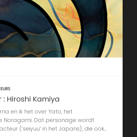
EURS
 : Hiroshi Kamiya
na en ik het over Yato, het
ie Noragami. Dat personage wordt
eur (‘seiyuu‘ in het Japans), die ook...