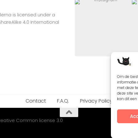
lerna
is licensed under a
reAlike 4.0 International
Om de best
informatie 
met deze t
deze site v
kan dit ee
Contact
F.A.Q.
Privacy Policy
Acc
Creative Common license 3.0