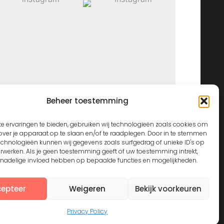
Beheer toestemming
View on Instagram
e ervaringen te bieden, gebruiken wij technologieën zoals cookies om
over je apparaat op te slaan en/of te raadplegen. Door in te stemmen
echnologieën kunnen wij gegevens zoals surfgedrag of unieke ID's op
erwerken. Als je geen toestemming geeft of uw toestemming intrekt,
n nadelige invloed hebben op bepaalde functies en mogelijkheden.
epteer
Weigeren
Bekijk voorkeuren
Privacy Policy