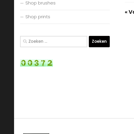
Shop brushes
« V
Shop prints
Zoeken
naar: