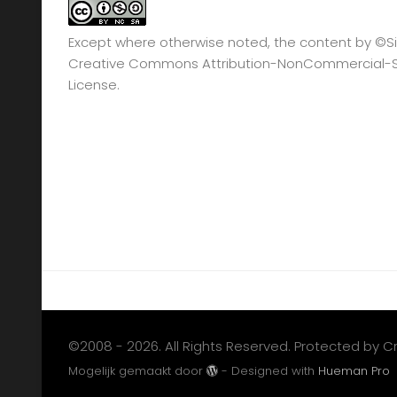
Except where otherwise noted, the content by
©Si
Creative Commons Attribution-NonCommercial-Sha
License.
©2008 - 2026. All Rights Reserved. Protected by 
Mogelijk gemaakt door
- Designed with
Hueman Pro