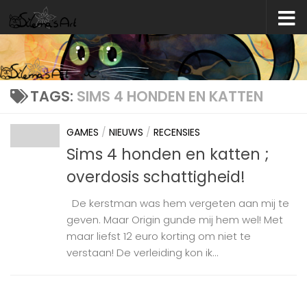
Skip to content
TAGS:
SIMS 4 HONDEN EN KATTEN
GAMES
/
NIEUWS
/
RECENSIES
Sims 4 honden en katten ;
overdosis schattigheid!
De kerstman was hem vergeten aan mij te
geven. Maar Origin gunde mij hem wel! Met
maar liefst 12 euro korting om niet te
verstaan! De verleiding kon ik...