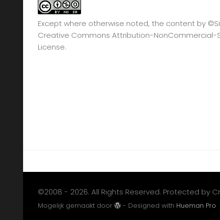
Except where otherwise noted, the content by
©Si
Creative Commons Attribution-NonCommercial-Sha
License.
©2008 - 2026. All Rights Reserved. Protected by 
Mogelijk gemaakt door
- Designed with
Hueman Pro