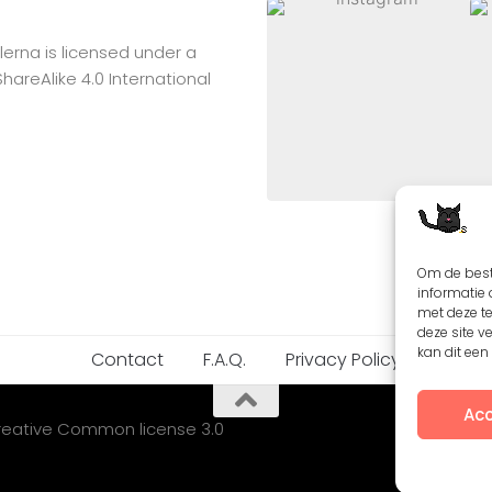
lerna
is licensed under a
reAlike 4.0 International
Om de best
informatie 
met deze t
deze site v
kan dit ee
Contact
F.A.Q.
Privacy Policy
Acc
Creative Common license 3.0