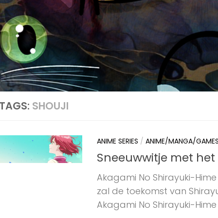
TAGS:
SHOUJI
ANIME SERIES
/
ANIME/MANGA/GAME
Sneeuwwitje met het
Akagami No Shirayuki-Hime 
zal de toekomst van Shiray
Akagami No Shirayuki-Hime J