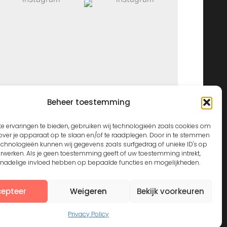
Beheer toestemming
View on Instagram
e ervaringen te bieden, gebruiken wij technologieën zoals cookies om
over je apparaat op te slaan en/of te raadplegen. Door in te stemmen
echnologieën kunnen wij gegevens zoals surfgedrag of unieke ID's op
erwerken. Als je geen toestemming geeft of uw toestemming intrekt,
n nadelige invloed hebben op bepaalde functies en mogelijkheden.
epteer
Weigeren
Bekijk voorkeuren
Privacy Policy