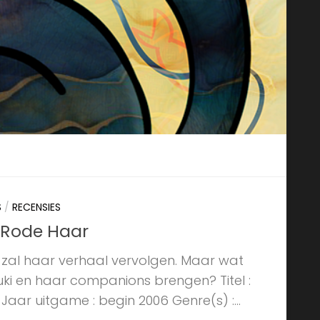
S
/
RECENSIES
 Rode Haar
zal haar verhaal vervolgen. Maar wat
uki en haar companions brengen? Titel :
aar uitgame : begin 2006 Genre(s) :...