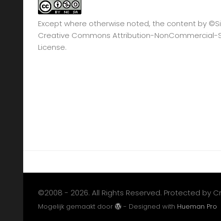
Except where otherwise noted, the content by
©Si
Creative Commons Attribution-NonCommercial-Sha
License.
©2008 - 2026. All Rights Reserved. Protected by 
Mogelijk gemaakt door
- Designed with
Hueman Pro