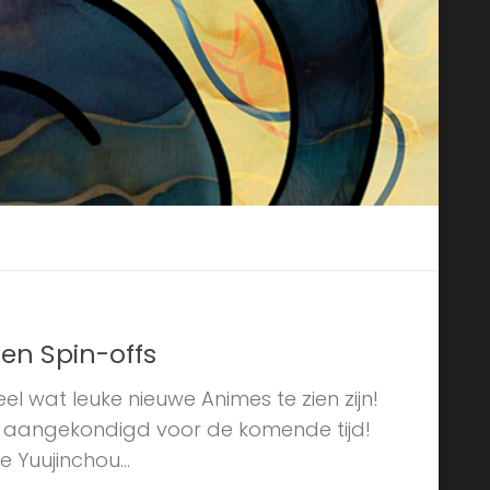
en Spin-offs
eel wat leuke nieuwe Animes te zien zijn!
e aangekondigd voor de komende tijd!
 Yuujinchou...