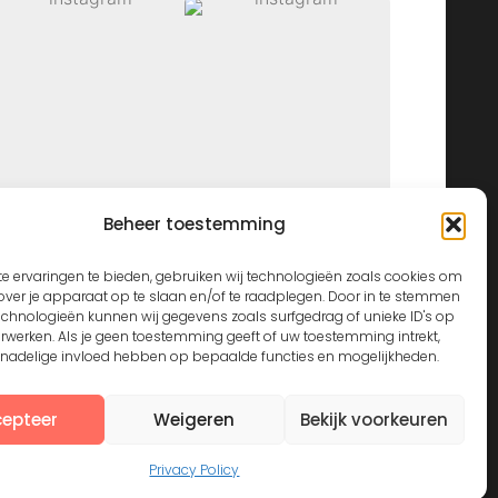
Beheer toestemming
View on Instagram
e ervaringen te bieden, gebruiken wij technologieën zoals cookies om
over je apparaat op te slaan en/of te raadplegen. Door in te stemmen
echnologieën kunnen wij gegevens zoals surfgedrag of unieke ID's op
erwerken. Als je geen toestemming geeft of uw toestemming intrekt,
n nadelige invloed hebben op bepaalde functies en mogelijkheden.
epteer
Weigeren
Bekijk voorkeuren
Privacy Policy