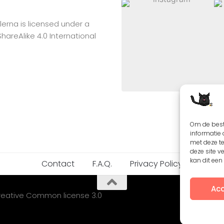
lerna
is licensed under a
reAlike 4.0 International
Om de best
informatie 
met deze t
deze site v
kan dit ee
Contact
F.A.Q.
Privacy Policy
Acc
Creative Common license 3.0