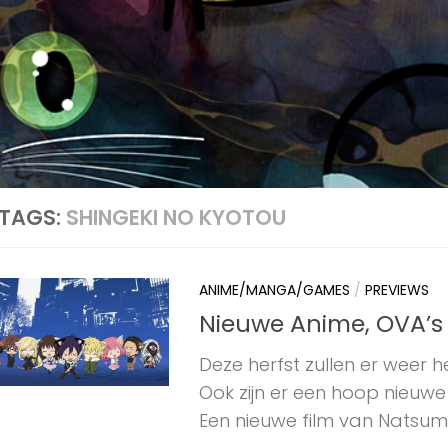
TAGS:
SHINGEKI NO KYOTOU
ANIME/MANGA/GAMES
/
PREVIEWS
Nieuwe Anime, OVA’s 
Deze herfst zullen er weer h
Ook zijn er een hoop nieuw
Een nieuwe film van Natsume