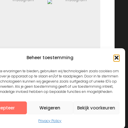
Beheer toestemming
View on Instagram
e ervaringen te bieden, gebruiken wij technologieën zoals cookies om
over je apparaat op te slaan en/of te raadplegen. Door in te stemmen
echnologieën kunnen wij gegevens zoals surfgedrag of unieke ID's op
erwerken. Als je geen toestemming geeft of uw toestemming intrekt,
n nadelige invloed hebben op bepaalde functies en mogelijkheden.
epteer
Weigeren
Bekijk voorkeuren
Privacy Policy