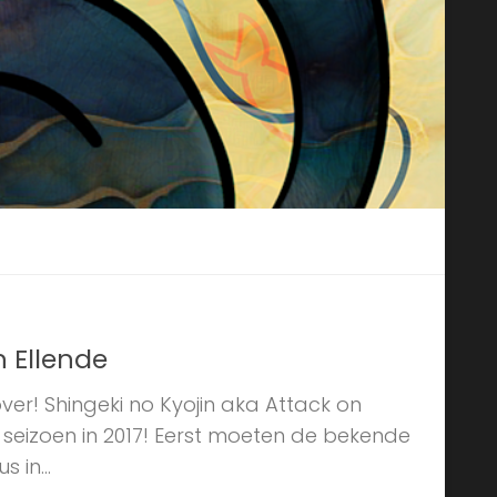
n Ellende
ver! Shingeki no Kyojin aka Attack on
seizoen in 2017! Eerst moeten de bekende
in...