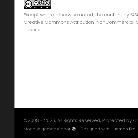
Except where otherwise noted, the content by
©Si
Creative Commons Attribution-NonCommercial-Sha
License.
©2008 - 2026. All Rights Reserved. Protected by 
Mogelijk gemaakt door
- Designed with
Hueman Pro