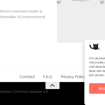
lerna
is licensed under a
reAlike 4.0 International
Om de best
informatie 
met deze t
deze site v
kan dit ee
Contact
F.A.Q.
Privacy Policy
Acc
Creative Common license 3.0