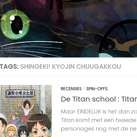
TAGS:
SHINGEKI! KYOJIN CHUUGAKKOU
RECENSIES
/
SPIN-OFFS
De Titan school : Tita
Maar EINDELIJK is het dan zo
Titan komt met een tweede 
personages nog met de neus 