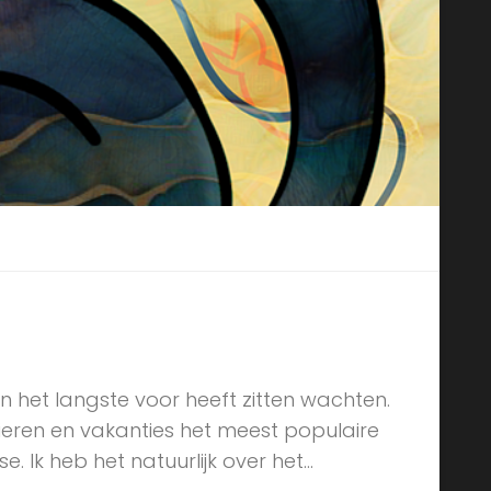
n het langste voor heeft zitten wachten.
eren en vakanties het meest populaire
 Ik heb het natuurlijk over het...