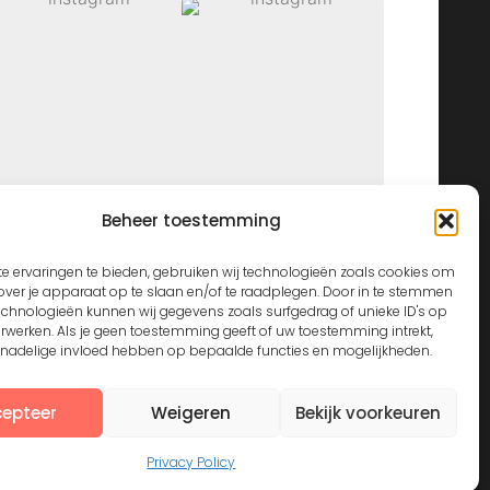
Beheer toestemming
View on Instagram
e ervaringen te bieden, gebruiken wij technologieën zoals cookies om
over je apparaat op te slaan en/of te raadplegen. Door in te stemmen
echnologieën kunnen wij gegevens zoals surfgedrag of unieke ID's op
erwerken. Als je geen toestemming geeft of uw toestemming intrekt,
n nadelige invloed hebben op bepaalde functies en mogelijkheden.
epteer
Weigeren
Bekijk voorkeuren
Privacy Policy