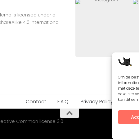
lerna
is licensed under a
reAlike 4.0 International
Om de best
informatie 
met deze t
deze site v
kan dit ee
Contact
F.A.Q.
Privacy Policy
Acc
Creative Common license 3.0