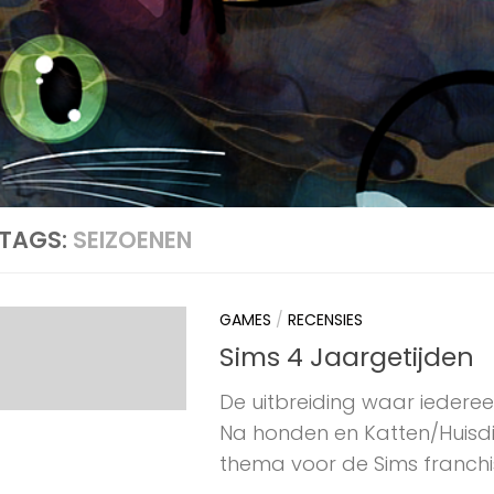
TAGS:
SEIZOENEN
GAMES
/
RECENSIES
Sims 4 Jaargetijden
De uitbreiding waar iederee
Na honden en Katten/Huisdi
thema voor de Sims franchise.