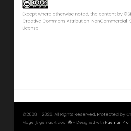
Except where otherwise noted, the content by
©Si
Creative Commons Attribution-NonCommercial-Sha
License.
©2008 - 2026. All Rights Reserved. Protected by 
Mogelijk gemaakt door
- Designed with
Hueman Pro