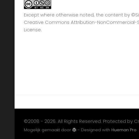
Except where otherwise noted, the content by
©Si
Creative Commons Attribution-NonCommercial-Sha
License.
©2008 - 2026. All Rights Reserved. Protected by 
Mogelijk gemaakt door
- Designed with
Hueman Pro