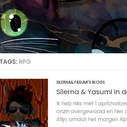
TAGS:
RPG
SILERNA&YASUMI'S BLOGS
Silerna & Yasumi in 
Ik heb niks met 1 april,hallo
onzin overgewaaid en hier am
Afijn, omdat het morgen April