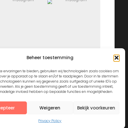
Beheer toestemming
View on Instagram
e ervaringen te bieden, gebruiken wij technologieën zoals cookies om
over je apparaat op te slaan en/of te raadplegen. Door in te stemmen
echnologieën kunnen wij gegevens zoals surfgedrag of unieke ID's op
erwerken. Als je geen toestemming geeft of uw toestemming intrekt,
n nadelige invloed hebben op bepaalde functies en mogelijkheden.
epteer
Weigeren
Bekijk voorkeuren
Privacy Policy