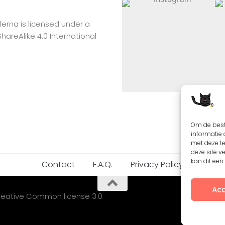
lerna
is licensed under a
reAlike 4.0 International
Om de best
informatie 
met deze t
deze site v
kan dit ee
Contact
F.A.Q.
Privacy Policy
Acc
Creative Common license 3.0