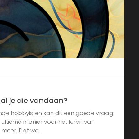
aal je die vandaan?
nde hobbyisten kan dit een goede vraag
e ultieme manier voor het leren van
 meer. Dat we...