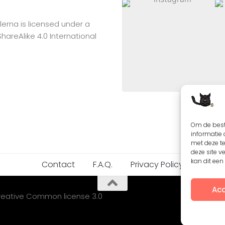
lerna
is licensed under a
reAlike 4.0 International
Om de best
informatie 
met deze t
deze site v
kan dit ee
Contact
F.A.Q.
Privacy Policy
Acc
Creative Common license 3.0