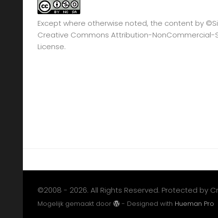
Except where otherwise noted, the content by
©Si
Creative Commons Attribution-NonCommercial-Sha
License.
©2008 - 2026. All Rights Reserved. Protected by 
Mogelijk gemaakt door
- Designed with
Hueman Pro