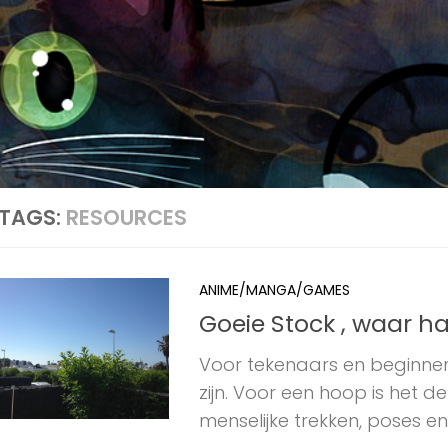
TAGS:
RESOURCES
ANIME/MANGA/GAMES
Goeie Stock , waar h
Voor tekenaars en beginne
zijn. Voor een hoop is het d
menselijke trekken, poses en