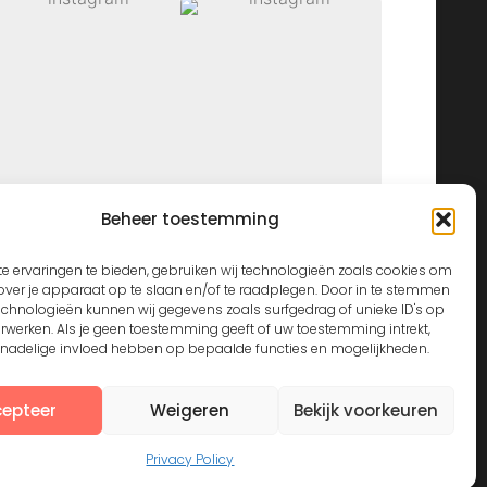
Beheer toestemming
View on Instagram
e ervaringen te bieden, gebruiken wij technologieën zoals cookies om
over je apparaat op te slaan en/of te raadplegen. Door in te stemmen
echnologieën kunnen wij gegevens zoals surfgedrag of unieke ID's op
erwerken. Als je geen toestemming geeft of uw toestemming intrekt,
n nadelige invloed hebben op bepaalde functies en mogelijkheden.
epteer
Weigeren
Bekijk voorkeuren
Privacy Policy