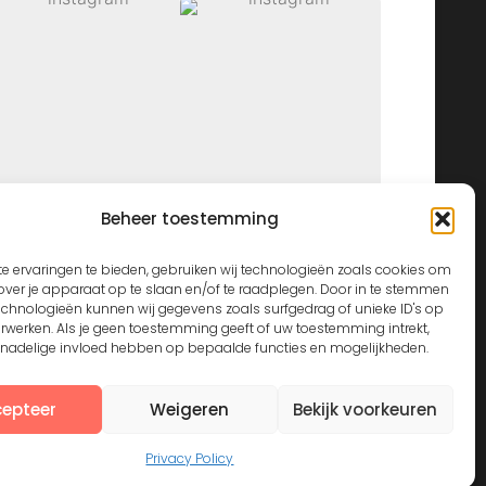
Beheer toestemming
View on Instagram
e ervaringen te bieden, gebruiken wij technologieën zoals cookies om
over je apparaat op te slaan en/of te raadplegen. Door in te stemmen
echnologieën kunnen wij gegevens zoals surfgedrag of unieke ID's op
erwerken. Als je geen toestemming geeft of uw toestemming intrekt,
n nadelige invloed hebben op bepaalde functies en mogelijkheden.
epteer
Weigeren
Bekijk voorkeuren
Privacy Policy