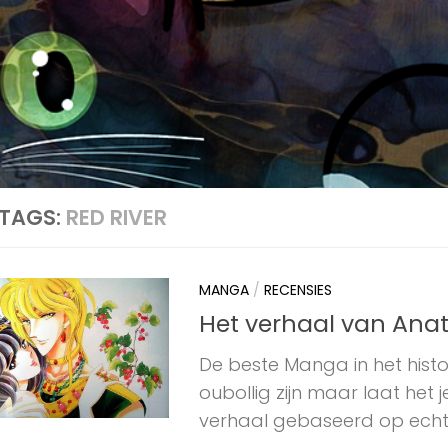
TAGS:
RED RIVER
MANGA
/
RECENSIES
Het verhaal van Anat
De beste Manga in het histo
oubollig zijn maar laat het 
verhaal gebaseerd op echte