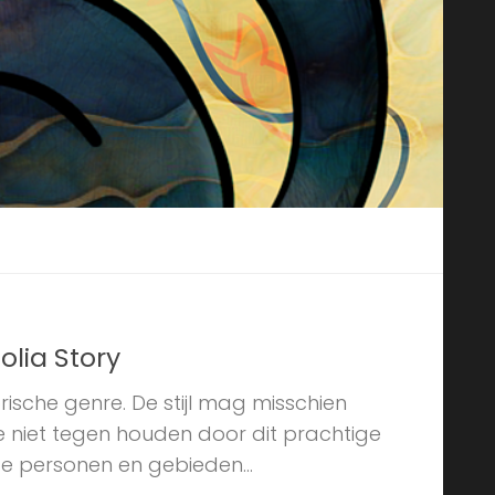
olia Story
rische genre. De stijl mag misschien
je niet tegen houden door dit prachtige
 personen en gebieden...