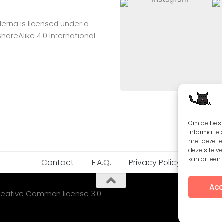
lerna
is licensed under a
reAlike 4.0 International
Om de best
informatie 
met deze t
deze site v
kan dit ee
Contact
F.A.Q.
Privacy Policy
Acc
Creative Common license 3.0