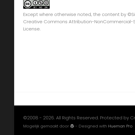
Except where otherwise noted, the content by
©Si
Creative Commons Attribution-NonCommercial-Sha
License.
©2008 - 2026. All Rights Reserved. Protected by 
Mogelijk gemaakt door
- Designed with
Hueman Pro