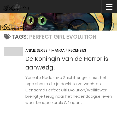
Skip to content
TAGS:
PERFECT GIRL EVOLUTION
ANIME SERIES
/
MANGA
/
RECENSIES
De Koningin van de Horror is
aanwezig!
Yamato Nadashiko Shichihenge is niet het
type shoujo die je denkt te verwachten!
Genaamd Perfect Girl Evolution/Wallflower
brengt je terug naar het hedendaagse leven
waar knappe kerels & 1 apart...