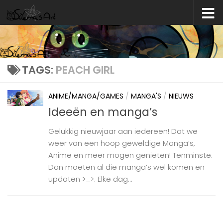
Skip to content
TAGS:
PEACH GIRL
ANIME/MANGA/GAMES
/
MANGA'S
/
NIEUWS
Ideeën en manga’s
Gelukkig nieuwjaar aan iedereen! Dat we
weer van een hoop geweldige Manga’s,
Anime en meer mogen genieten! Tenminste.
Dan moeten al die manga’s wel komen en
updaten >_>. Elke dag...