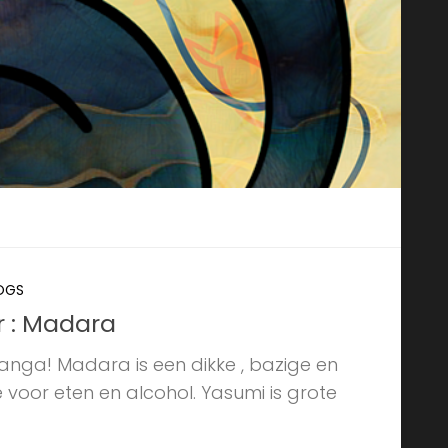
LOGS
r : Madara
anga! Madara is een dikke , bazige en
 voor eten en alcohol. Yasumi is grote