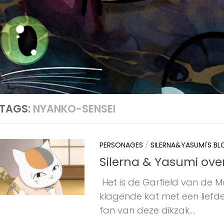
TAGS:
NYANKO-SENSEI
PERSONAGES
/
SILERNA&YASUMI'S B
Silerna & Yasumi ove
Het is de Garfield van de M
klagende kat met een liefde
fan van deze dikzak....