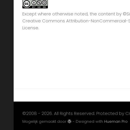
Except where otherwise noted, the content by
©Si
Creative Commons Attribution-NonCommercial-Sha
License.
©2008 - 2026. All Rights Reserved. Protected by 
Mogelijk gemaakt door
- Designed with
Hueman Pro