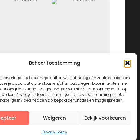
Beheer toestemming
View on Instagram
e ervaringen te bieden, gebruiken wij technologieën zoals cookies om
over je apparaat op te slaan en/of te raadplegen. Door in te stemmen
echnologieën kunnen wij gegevens zoals surfgedrag of unieke ID's op
erwerken. Als je geen toestemming geeft of uw toestemming intrekt,
n nadelige invloed hebben op bepaalde functies en mogelijkheden.
epteer
Weigeren
Bekijk voorkeuren
Privacy Policy