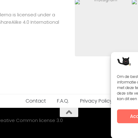
lerna
is licensed under a
reAlike 4.0 International
Om de best
informatie 
met deze t
deze site v
kan dit ee
Contact
F.A.Q.
Privacy Policy
Acc
Creative Common license 3.0