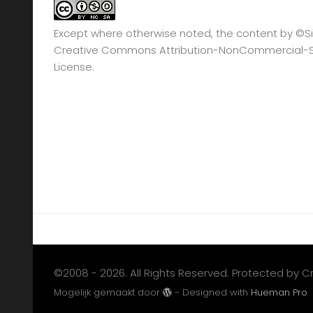
Except where otherwise noted, the content by
©Si
Creative Commons Attribution-NonCommercial-Sha
License.
©2008 - 2026. All Rights Reserved. Protected by 
Mogelijk gemaakt door
- Designed with
Hueman Pro