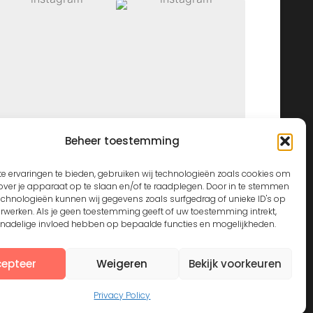
Beheer toestemming
View on Instagram
e ervaringen te bieden, gebruiken wij technologieën zoals cookies om
over je apparaat op te slaan en/of te raadplegen. Door in te stemmen
echnologieën kunnen wij gegevens zoals surfgedrag of unieke ID's op
erwerken. Als je geen toestemming geeft of uw toestemming intrekt,
n nadelige invloed hebben op bepaalde functies en mogelijkheden.
epteer
Weigeren
Bekijk voorkeuren
Privacy Policy