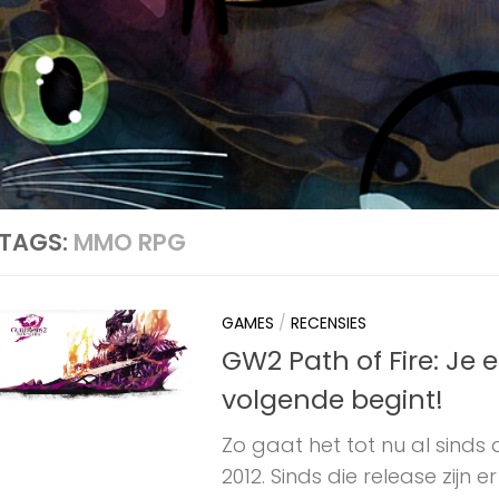
TAGS:
MMO RPG
GAMES
/
RECENSIES
GW2 Path of Fire: Je 
volgende begint!
Zo gaat het tot nu al sinds 
2012. Sinds die release zijn 