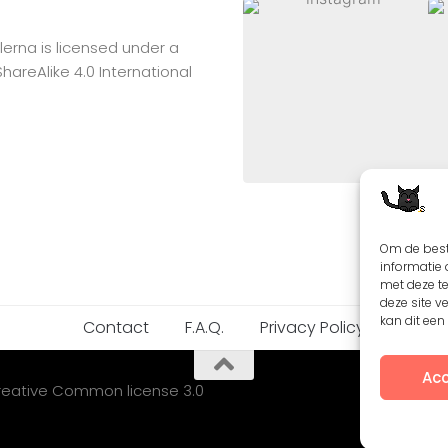
lerna
is licensed under a
reAlike 4.0 International
Om de best
informatie 
met deze t
deze site v
kan dit ee
Contact
F.A.Q.
Privacy Policy
Acc
Creative Common license 3.0