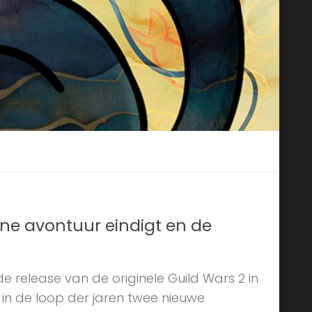
ene avontuur eindigt en de
de release van de originele Guild Wars 2 in
er in de loop der jaren twee nieuwe