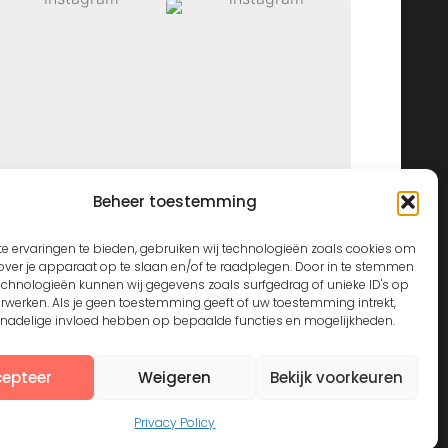
Beheer toestemming
View on Instagram
e ervaringen te bieden, gebruiken wij technologieën zoals cookies om
over je apparaat op te slaan en/of te raadplegen. Door in te stemmen
echnologieën kunnen wij gegevens zoals surfgedrag of unieke ID's op
erwerken. Als je geen toestemming geeft of uw toestemming intrekt,
n nadelige invloed hebben op bepaalde functies en mogelijkheden.
epteer
Weigeren
Bekijk voorkeuren
Privacy Policy