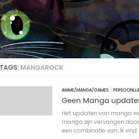
TAGS:
MANGAROCK
ANIME/MANGA/GAMES
/
PERSOONLIJ
Geen Manga update
Het updaten van manga wo
manga zijn vervangen doo
een combinatie van. Ik vind