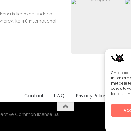
lerna
is licensed under a
reAlike 4.0 International
Om de best
informatie 
met deze t
deze site v
kan dit ee
Contact
F.A.Q.
Privacy Policy
Acc
Creative Common license 3.0