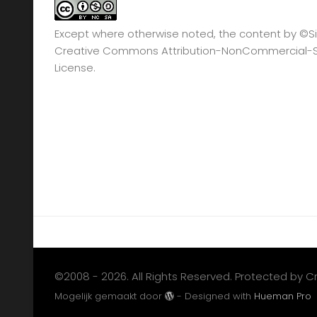
Except where otherwise noted, the content by
©Si
Creative Commons Attribution-NonCommercial-Sha
License.
©2008 - 2026. All Rights Reserved. Protected by 
Mogelijk gemaakt door
- Designed with
Hueman Pro